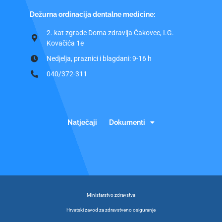
Dežurna ordinacija dentalne medicine:
2. kat zgrade Doma zdravlja Čakovec, I.G.
Kovačića 1e
Nedjelja, praznici i blagdani: 9-16 h
040/372-311
Natječaji
Dokumenti
Ministarstvo zdravstva
Hrvatski zavod za zdravstveno osiguranje