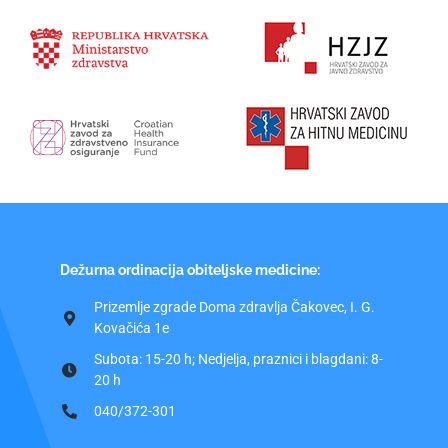
Dežurna ordinacija obiteljske medicine:
Prizemlje zgrade Doma zdravlja Čakovec, I. G.
Kovačića 1e
Subota: 15-20 h; Nedjelja, praznici i blagdani: 8-
20 h
040/372-301