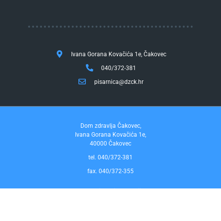
Ivana Gorana Kovačića 1e, Čakovec
040/372-381
pisarnica@dzck.hr
Dom zdravlja Čakovec,
Ivana Gorana Kovačića 1e,
40000 Čakovec
tel. 040/372-381
fax. 040/372-355
Pravo na pristup informacijama
by InfoCom