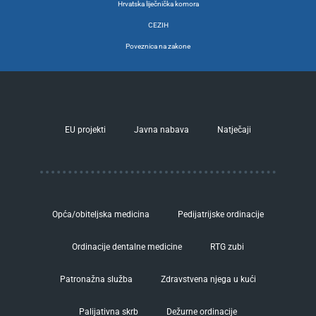
Hrvatska liječnička komora
CEZIH
Poveznica na zakone
EU projekti
Javna nabava
Natječaji
Opća/obiteljska medicina
Pedijatrijske ordinacije
Ordinacije dentalne medicine
RTG zubi
Patronažna služba
Zdravstvena njega u kući
Palijativna skrb
Dežurne ordinacije