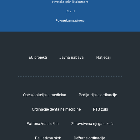
Hrvatska liječnička komora
CEZIH
Poveznica na zakone
EU projekti
Javna nabava
Natječaji
Opća/obiteljska medicina
Pedijatrijske ordinacije
Ordinacije dentalne medicine
RTG zubi
Patronažna služba
Zdravstvena njega u kući
Palijativna skrb
Dežurne ordinacije