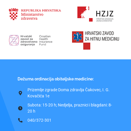
Dežurna ordinacija obiteljske medicine:
Prizemlje zgrade Doma zdravlja Čakovec, I. G.
Kovačića 1e
Subota: 15-20 h; Nedjelja, praznici i blagdani: 8-
20 h
040/372-301