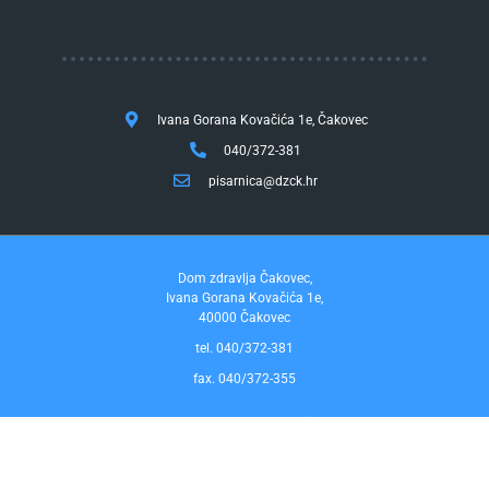
Ivana Gorana Kovačića 1e, Čakovec
040/372-381
pisarnica@dzck.hr
Dom zdravlja Čakovec,
Ivana Gorana Kovačića 1e,
40000 Čakovec
tel. 040/372-381
fax. 040/372-355
Pravo na pristup informacijama
by InfoCom