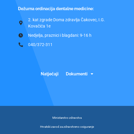
Dežurna ordinacija dentalne medicine:
2. kat zgrade Doma zdravlja Čakovec, I.G.
Kovačića 1e
Nedjelja, praznici i blagdani: 9-16 h
040/372-311
Natječaji
Dokumenti
Ministarstvo zdravstva
Hrvatski zavod za zdravstveno osiguranje