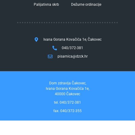
Palijativna skrb
Dežurne ordinacije
Ivana Gorana Kovačića 1e, Čakovec
040/372-381
pisarnica@dzck.hr
Dom zdravlja Čakovec,
Ivana Gorana Kovačića 1e,
40000 Čakovec
tel. 040/372-381
fax. 040/372-355
Pravo na pristup informacijama
by InfoCom