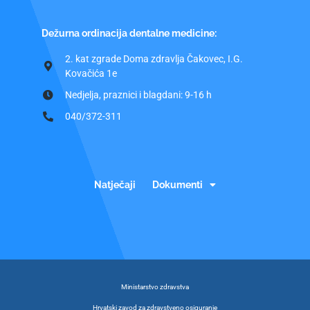
Dežurna ordinacija dentalne medicine:
2. kat zgrade Doma zdravlja Čakovec, I.G.
Kovačića 1e
Nedjelja, praznici i blagdani: 9-16 h
040/372-311
Natječaji
Dokumenti
Ministarstvo zdravstva
Hrvatski zavod za zdravstveno osiguranje