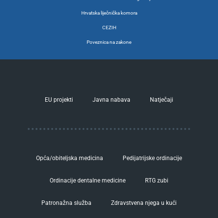
Hrvatska liječnička komora
CEZIH
Poveznica na zakone
EU projekti
Javna nabava
Natječaji
Opća/obiteljska medicina
Pedijatrijske ordinacije
Ordinacije dentalne medicine
RTG zubi
Patronažna služba
Zdravstvena njega u kući