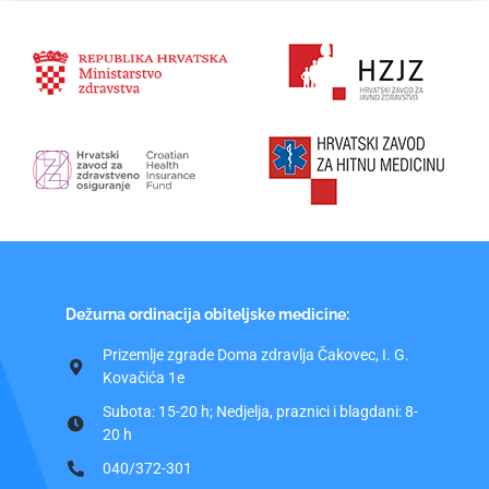
Dežurna ordinacija obiteljske medicine:
Prizemlje zgrade Doma zdravlja Čakovec, I. G.
Kovačića 1e
Subota: 15-20 h; Nedjelja, praznici i blagdani: 8-
20 h
040/372-301