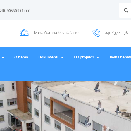
OIB: 53658931733
Ivana Gorana Kovačića 1e
040/372 – 381
O nama
Dokumenti
EU projekti
Javna naba