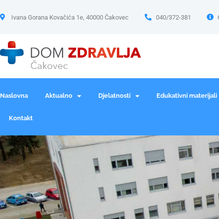
Ivana Gorana Kovačića 1e, 40000 Čakovec
040/372-381
Naslovna
Aktualno
Djelatnosti
Edukativni materijali
Kontakt