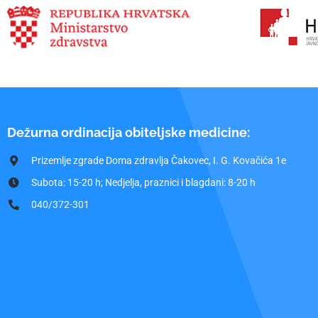
Dežurna ordinacija obiteljske medicine:
Prizemlje zgrade Doma zdravlja Čakovec, I. G. Kovačića 1e
Subota: 15-20 h; Nedjelja, praznici i blagdani: 8-20 h
040/372-301