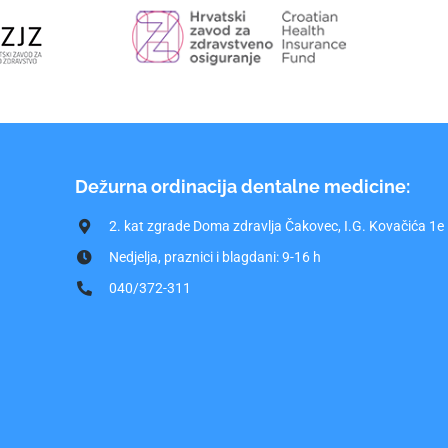
Dežurna ordinacija dentalne medicine:
2. kat zgrade Doma zdravlja Čakovec, I.G. Kovačića 1e
Nedjelja, praznici i blagdani: 9-16 h
040/372-311