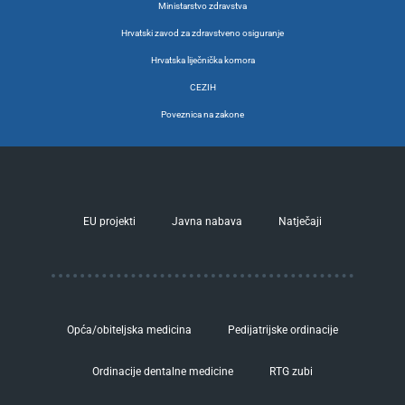
Ministarstvo zdravstva
Hrvatski zavod za zdravstveno osiguranje
Hrvatska liječnička komora
CEZIH
Poveznica na zakone
EU projekti
Javna nabava
Natječaji
Opća/obiteljska medicina
Pedijatrijske ordinacije
Ordinacije dentalne medicine
RTG zubi