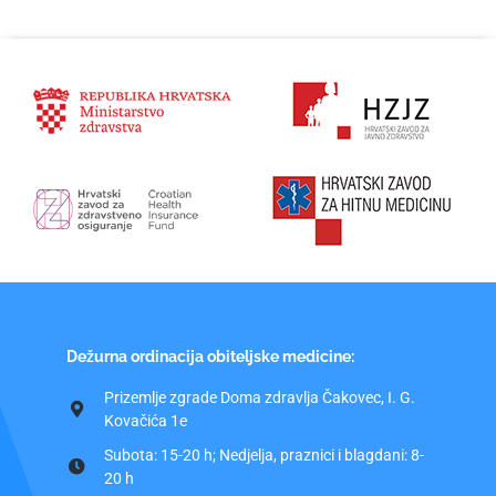
Dežurna ordinacija obiteljske medicine:
Prizemlje zgrade Doma zdravlja Čakovec, I. G.
Kovačića 1e
Subota: 15-20 h; Nedjelja, praznici i blagdani: 8-
20 h