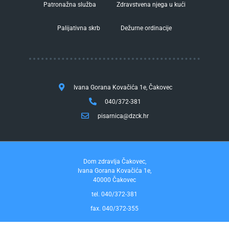
Patronažna služba
Zdravstvena njega u kući
Palijativna skrb
Dežurne ordinacije
Ivana Gorana Kovačića 1e, Čakovec
040/372-381
pisarnica@dzck.hr
Dom zdravlja Čakovec,
Ivana Gorana Kovačića 1e,
40000 Čakovec
tel. 040/372-381
fax. 040/372-355
Pravo na pristup informacijama