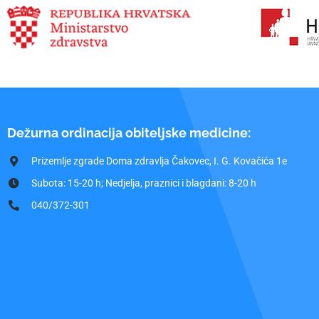
Dežurna ordinacija obiteljske medicine:
Prizemlje zgrade Doma zdravlja Čakovec, I. G. Kovačića 1e
Subota: 15-20 h; Nedjelja, praznici i blagdani: 8-20 h
040/372-301