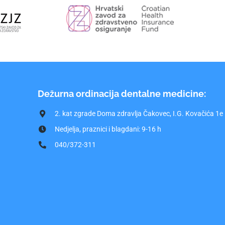
Dežurna ordinacija dentalne medicine:
2. kat zgrade Doma zdravlja Čakovec, I.G. Kovačića 1e
Nedjelja, praznici i blagdani: 9-16 h
040/372-311