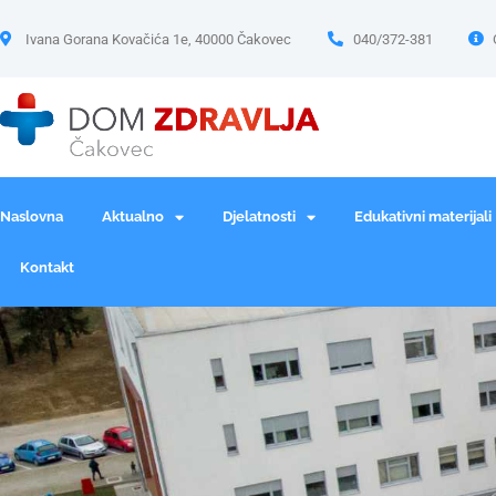
Ivana Gorana Kovačića 1e, 40000 Čakovec
040/372-381
Naslovna
Aktualno
Djelatnosti
Edukativni materijali
Kontakt