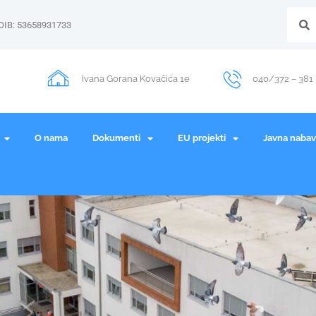
OIB: 53658931733
Ivana Gorana Kovačića 1e
040/372 – 381
O nama
Dokumenti
EU projekti
Javna naba