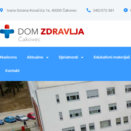
Ivana Gorana Kovačića 1e, 40000 Čakovec
040/372-381
Naslovna
Aktualno
Djelatnosti
Edukativni materijali
Kontakt