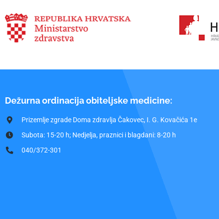
Dežurna ordinacija obiteljske medicine:
Prizemlje zgrade Doma zdravlja Čakovec, I. G. Kovačića 1e
Subota: 15-20 h; Nedjelja, praznici i blagdani: 8-20 h
040/372-301