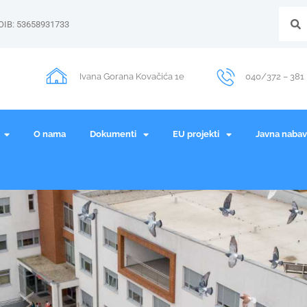
OIB: 53658931733
Ivana Gorana Kovačića 1e
040/372 – 381
O nama
Dokumenti
EU projekti
Javna naba