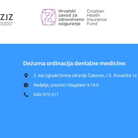
Dežurna ordinacija dentalne medicine:
2. kat zgrade Doma zdravlja Čakovec, I.G. Kovačića 1e
Nedjelja, praznici i blagdani: 9-16 h
040/372-311