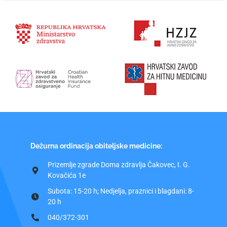
Dežurna ordinacija obiteljske medicine:
Prizemlje zgrade Doma zdravlja Čakovec, I. G.
Kovačića 1e
Subota: 15-20 h; Nedjelja, praznici i blagdani: 8-
20 h
040/372-301