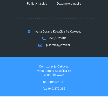
Palijativna skrb
Dežurne ordinacije
Ivana Gorana Kovačića 1e, Čakovec
040/372-381
pisarnica@dzck.hr
Dom zdravlja Čakovec,
Ivana Gorana Kovačića 1e,
40000 Čakovec
tel. 040/372-381
fax. 040/372-355
Pravo na pristup informacijama
by InfoCom