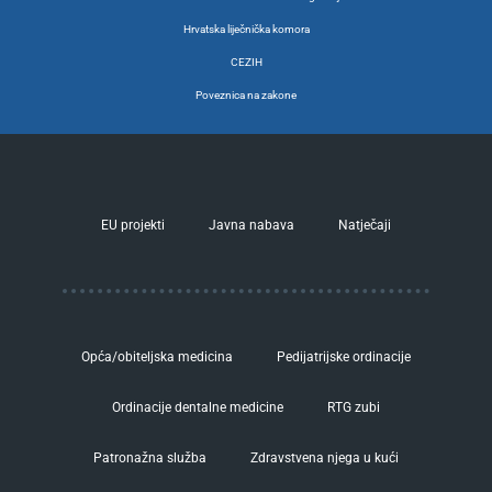
Hrvatska liječnička komora
CEZIH
Poveznica na zakone
EU projekti
Javna nabava
Natječaji
Opća/obiteljska medicina
Pedijatrijske ordinacije
Ordinacije dentalne medicine
RTG zubi
Patronažna služba
Zdravstvena njega u kući