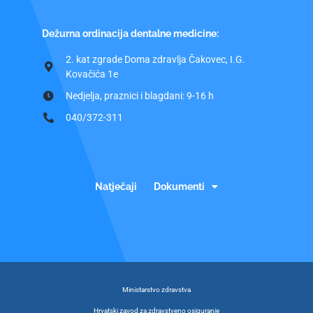
Dežurna ordinacija dentalne medicine:
2. kat zgrade Doma zdravlja Čakovec, I.G.
Kovačića 1e
Nedjelja, praznici i blagdani: 9-16 h
040/372-311
Natječaji
Dokumenti
Ministarstvo zdravstva
Hrvatski zavod za zdravstveno osiguranje