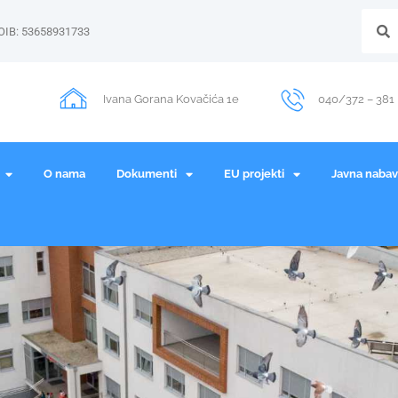
OIB: 53658931733
Ivana Gorana Kovačića 1e
040/372 – 381
O nama
Dokumenti
EU projekti
Javna naba