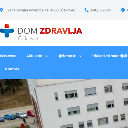
Ivana Gorana Kovačića 1e, 40000 Čakovec
040/372-381
Naslovna
Aktualno
Djelatnosti
Edukativni materijali
Kontakt