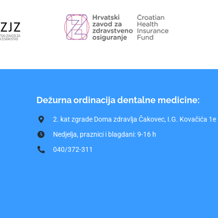
Dežurna ordinacija dentalne medicine:
2. kat zgrade Doma zdravlja Čakovec, I.G. Kovačića 1e
Nedjelja, praznici i blagdani: 9-16 h
040/372-311