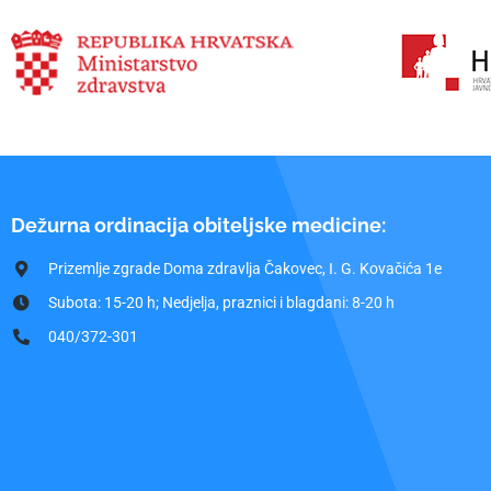
Dežurna ordinacija obiteljske medicine:
Prizemlje zgrade Doma zdravlja Čakovec, I. G. Kovačića 1e
Subota: 15-20 h; Nedjelja, praznici i blagdani: 8-20 h
040/372-301