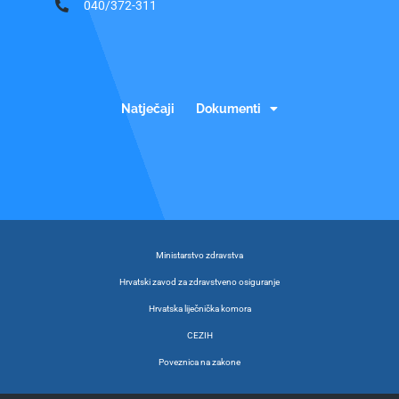
040/372-311
Natječaji
Dokumenti
Ministarstvo zdravstva
Hrvatski zavod za zdravstveno osiguranje
Hrvatska liječnička komora
CEZIH
Poveznica na zakone