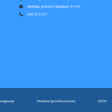
Nedjelja, praznici i blagdani: 9-16 h
040/372-311
osiguranje
Hrvatska liječnička komora
CEZIH