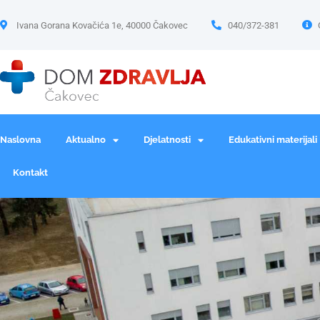
Ivana Gorana Kovačića 1e, 40000 Čakovec
040/372-381
Naslovna
Aktualno
Djelatnosti
Edukativni materijali
Kontakt