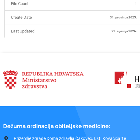
File Count
1
Create Date
31. prosinca 2025.
Last Updated
22. siječnja 2026.
Dežurna ordinacija obiteljske medicine:
Prizemlje zgrade Doma zdravlja Čakovec, I. G. Kovačića 1e