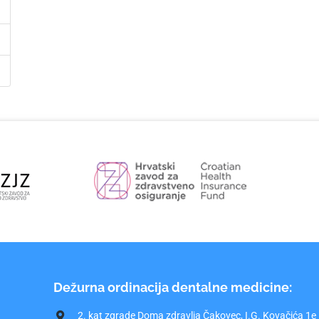
Dežurna ordinacija dentalne medicine:
2. kat zgrade Doma zdravlja Čakovec, I.G. Kovačića 1e