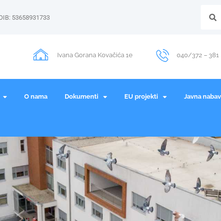
OIB: 53658931733
Ivana Gorana Kovačića 1e
040/372 – 381
O nama
Dokumenti
EU projekti
Javna naba