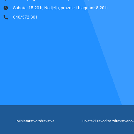
Subota: 15-20 h; Nedjelja, praznici i blagdani: 8-20 h
040/372-301
Ministarstvo zdravstva
Hrvatski zavod za zdravstveno 