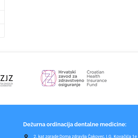
Dežurna ordinacija dentalne medicine:
2. kat zgrade Doma zdravlja Čakovec, I.G. Kovačića 1e