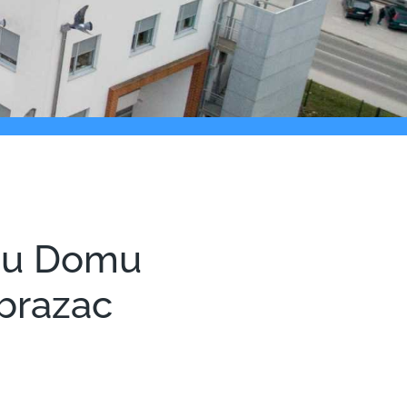
i u Domu
obrazac