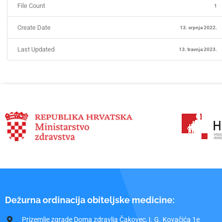
File Count
1
Create Date
13. srpnja 2022.
Last Updated
13. travnja 2023.
Dežurna ordinacija obiteljske medicine:
Prizemlje zgrade Doma zdravlja Čakovec, I. G. Kovačića 1e