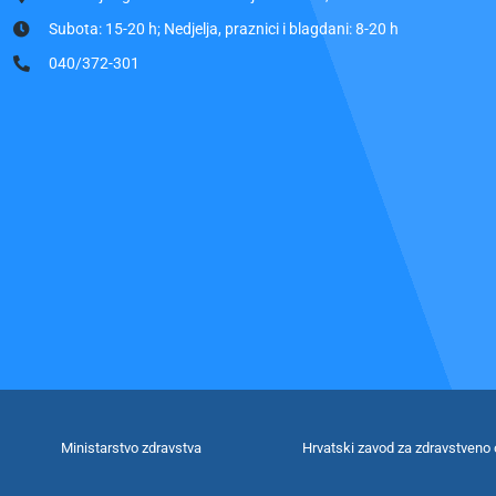
Subota: 15-20 h; Nedjelja, praznici i blagdani: 8-20 h
040/372-301
Ministarstvo zdravstva
Hrvatski zavod za zdravstveno 