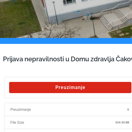
Prijava nepravilnosti u Domu zdravlja Čak
Preuzimanje
Preuzimanje
6
File Size
334.50 KB