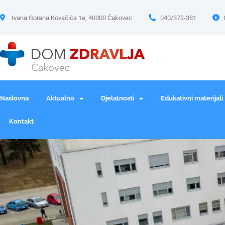
Ivana Gorana Kovačića 1e, 40000 Čakovec
040/372-381
Naslovna
Aktualno
Djelatnosti
Edukativni materijali
Kontakt