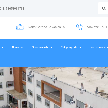
OIB: 53658931733
Ivana Gorana Kovačića 1e
040/372 – 381
O nama
Dokumenti
EU projekti
Javna naba