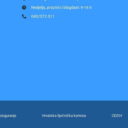
Nedjelja, praznici i blagdani: 9-16 h
040/372-311
osiguranje
Hrvatska liječnička komora
CEZIH