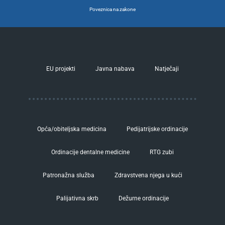
Poveznica na zakone
EU projekti
Javna nabava
Natječaji
Opća/obiteljska medicina
Pedijatrijske ordinacije
Ordinacije dentalne medicine
RTG zubi
Patronažna služba
Zdravstvena njega u kući
Palijativna skrb
Dežurne ordinacije