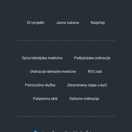
EU projekti
Javna nabava
Natječaji
Opća/obiteljska medicina
Pedijatrijske ordinacije
Ordinacije dentalne medicine
RTG zubi
Patronažna služba
Zdravstvena njega u kući
Palijativna skrb
Dežurne ordinacije