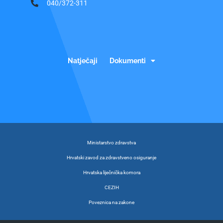
040/372-311
Natječaji
Dokumenti
Ministarstvo zdravstva
Hrvatski zavod za zdravstveno osiguranje
Hrvatska liječnička komora
CEZIH
Poveznica na zakone