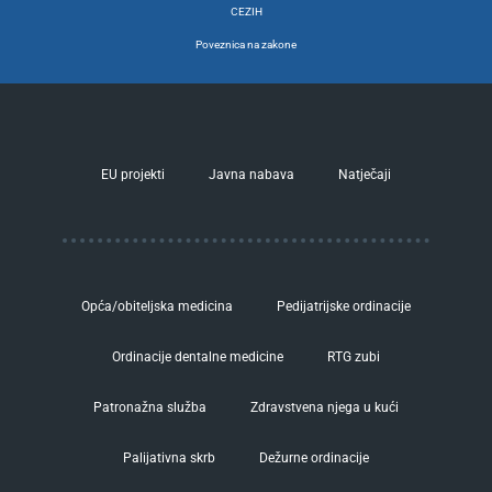
CEZIH
Poveznica na zakone
EU projekti
Javna nabava
Natječaji
Opća/obiteljska medicina
Pedijatrijske ordinacije
Ordinacije dentalne medicine
RTG zubi
Patronažna služba
Zdravstvena njega u kući
Palijativna skrb
Dežurne ordinacije