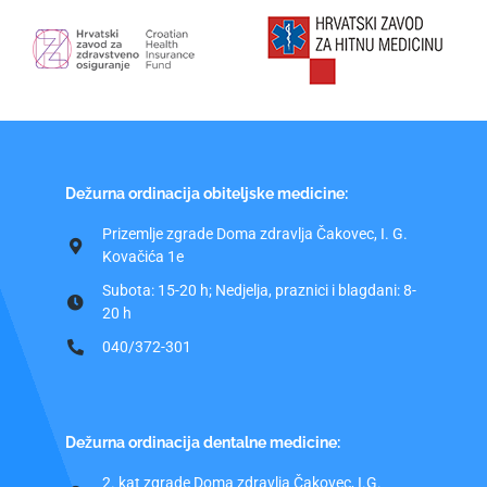
Dežurna ordinacija obiteljske medicine:
Prizemlje zgrade Doma zdravlja Čakovec, I. G.
Kovačića 1e
Subota: 15-20 h; Nedjelja, praznici i blagdani: 8-
20 h
040/372-301
Dežurna ordinacija dentalne medicine:
2. kat zgrade Doma zdravlja Čakovec, I.G.