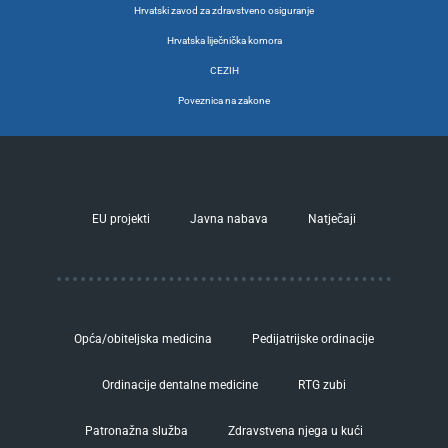
Hrvatski zavod za zdravstveno osiguranje
Hrvatska liječnička komora
CEZIH
Poveznica na zakone
EU projekti
Javna nabava
Natječaji
Opća/obiteljska medicina
Pedijatrijske ordinacije
Ordinacije dentalne medicine
RTG zubi
Patronažna služba
Zdravstvena njega u kući