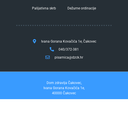
Palijativna skrb
Dežurne ordinacije
Ivana Gorana Kovačića 1e, Čakovec
040/372-381
pisarnica@dzck.hr
Dom zdravlja Čakovec,
Ivana Gorana Kovačića 1e,
40000 Čakovec
tel. 040/372-381
fax. 040/372-355
Pravo na pristup informacijama