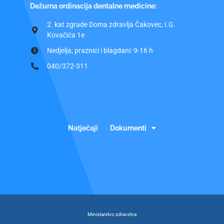
Dežurna ordinacija dentalne medicine:
2. kat zgrade Doma zdravlja Čakovec, I.G.
Kovačića 1e
Nedjelja, praznici i blagdani: 9-16 h
040/372-311
Natječaji
Dokumenti
Ministarstvo zdravstva