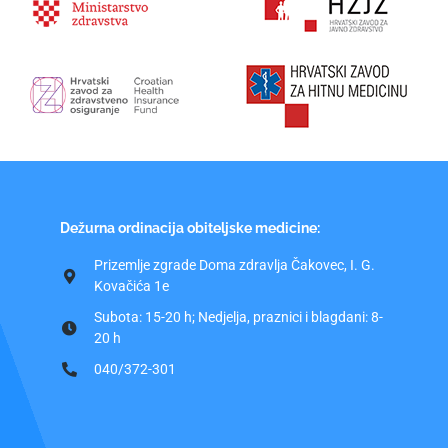
Dežurna ordinacija obiteljske medicine:
Prizemlje zgrade Doma zdravlja Čakovec, I. G.
Kovačića 1e
Subota: 15-20 h; Nedjelja, praznici i blagdani: 8-
20 h
040/372-301