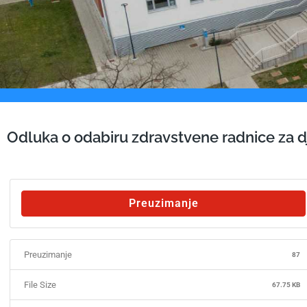
Odluka o odabiru zdravstvene radnice za dj
Preuzimanje
Preuzimanje
87
File Size
67.75 KB