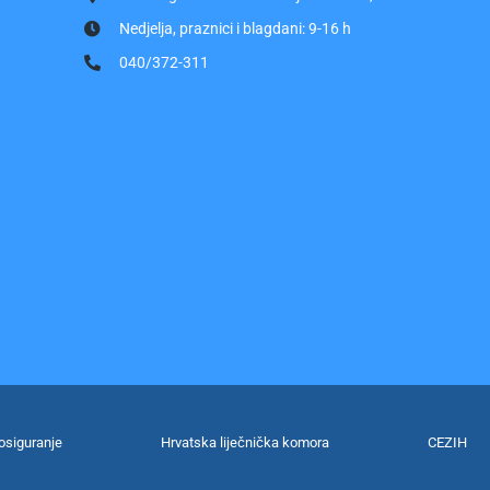
Nedjelja, praznici i blagdani: 9-16 h
040/372-311
osiguranje
Hrvatska liječnička komora
CEZIH