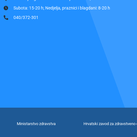
Subota: 15-20 h; Nedjelja, praznici i blagdani: 8-20 h
040/372-301
Ministarstvo zdravstva
Hrvatski zavod za zdravstveno 