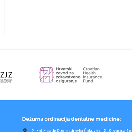
Dežurna ordinacija dentalne medicine:
2. kat zgrade Doma zdravlja Čakovec, I.G. Kovačića 1e