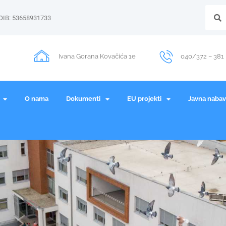
OIB: 53658931733
Ivana Gorana Kovačića 1e
040/372 – 381
O nama
Dokumenti
EU projekti
Javna naba