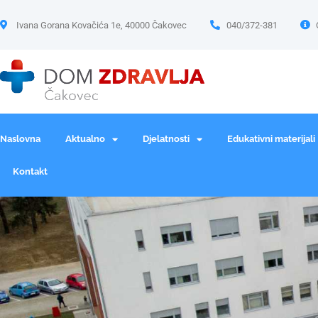
Ivana Gorana Kovačića 1e, 40000 Čakovec
040/372-381
Naslovna
Aktualno
Djelatnosti
Edukativni materijali
Kontakt