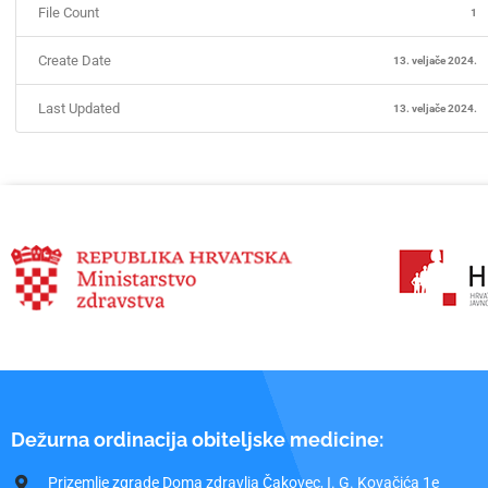
File Count
1
Create Date
13. veljače 2024.
Last Updated
13. veljače 2024.
Dežurna ordinacija obiteljske medicine:
Prizemlje zgrade Doma zdravlja Čakovec, I. G. Kovačića 1e