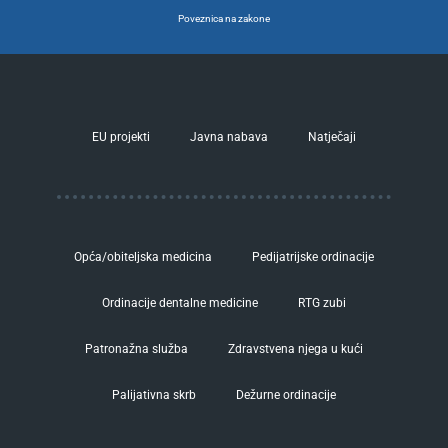
Poveznica na zakone
EU projekti
Javna nabava
Natječaji
Opća/obiteljska medicina
Pedijatrijske ordinacije
Ordinacije dentalne medicine
RTG zubi
Patronažna služba
Zdravstvena njega u kući
Palijativna skrb
Dežurne ordinacije