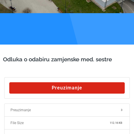
Odluka o odabiru zamjenske med. sestre
Preuzimanje
Preuzimanje
3
File Size
112.16 KB