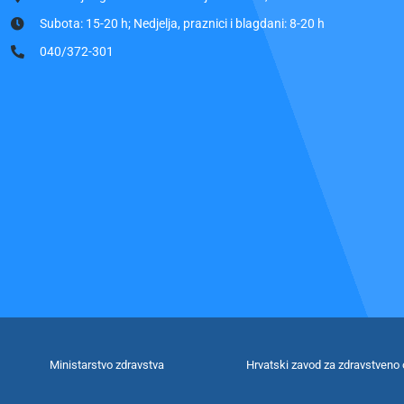
Subota: 15-20 h; Nedjelja, praznici i blagdani: 8-20 h
040/372-301
Ministarstvo zdravstva
Hrvatski zavod za zdravstveno 