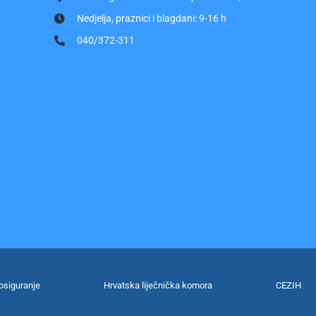
Nedjelja, praznici i blagdani: 9-16 h
040/372-311
osiguranje
Hrvatska liječnička komora
CEZIH