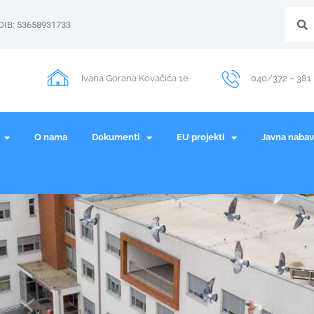
OIB: 53658931733
Ivana Gorana Kovačića 1e
040/372 – 381
O nama
Dokumenti
EU projekti
Javna naba