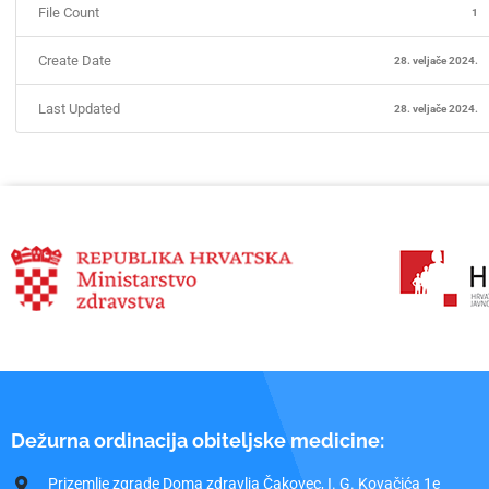
File Count
1
Create Date
28. veljače 2024.
Last Updated
28. veljače 2024.
Dežurna ordinacija obiteljske medicine:
Prizemlje zgrade Doma zdravlja Čakovec, I. G. Kovačića 1e