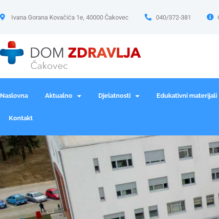
Ivana Gorana Kovačića 1e, 40000 Čakovec
040/372-381
Naslovna
Aktualno
Djelatnosti
Edukativni materijali
Kontakt