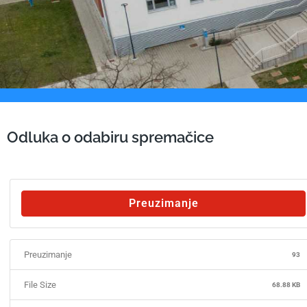
Odluka o odabiru spremačice
Preuzimanje
Preuzimanje
93
File Size
68.88 KB