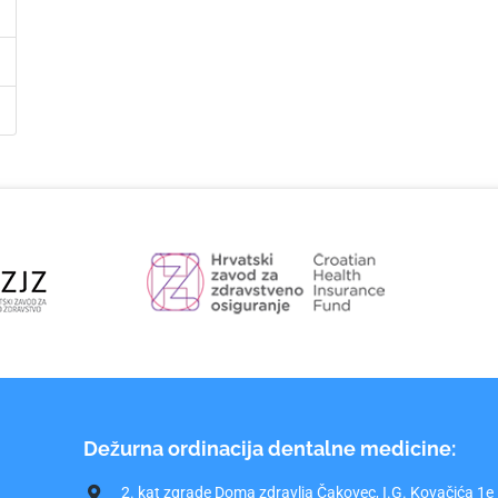
Dežurna ordinacija dentalne medicine:
2. kat zgrade Doma zdravlja Čakovec, I.G. Kovačića 1e