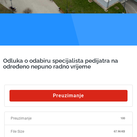
Odluka o odabiru specijalista pedijatra na
određeno nepuno radno vrijeme
Preuzimanje
Preuzimanje
100
File Size
67.96 KB