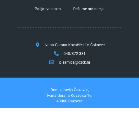
Palijativna skrb
Dežurne ordinacije
Ivana Gorana Kovačića 1e, Čakovec
040/372-381
pisarnica@dzck.hr
Dom zdravlja Čakovec,
Ivana Gorana Kovačića 1e,
40000 Čakovec
tel. 040/372-381
fax. 040/372-355
Pravo na pristup informacijama