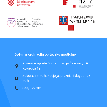
Dežurna ordinacija obiteljske medicine:
Prizemlje zgrade Doma zdravlja Čakovec, I. G.
Kovačića 1e
Subota: 15-20 h; Nedjelja, praznici i blagdani: 8-
20 h
040/372-301