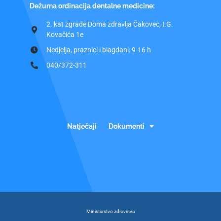
Dežurna ordinacija dentalne medicine:
2. kat zgrade Doma zdravlja Čakovec, I.G.
Kovačića 1e
Nedjelja, praznici i blagdani: 9-16 h
040/372-311
Natječaji
Dokumenti
Ministarstvo zdravstva