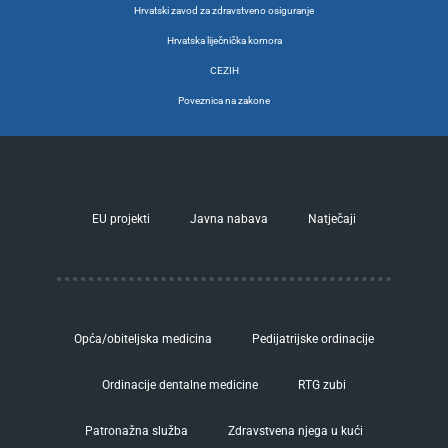
Hrvatski zavod za zdravstveno osiguranje
Hrvatska liječnička komora
CEZIH
Poveznica na zakone
EU projekti
Javna nabava
Natječaji
Opća/obiteljska medicina
Pedijatrijske ordinacije
Ordinacije dentalne medicine
RTG zubi
Patronažna služba
Zdravstvena njega u kući