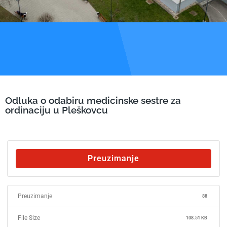
Odluka o odabiru medicinske sestre za
ordinaciju u Pleškovcu
Preuzimanje
Preuzimanje
88
File Size
108.51 KB