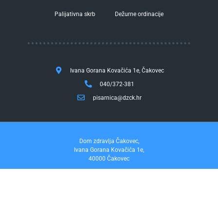
Palijativna skrb
Dežurne ordinacije
Ivana Gorana Kovačića 1e, Čakovec
040/372-381
pisarnica@dzck.hr
Dom zdravlja Čakovec,
Ivana Gorana Kovačića 1e,
40000 Čakovec
tel. 040/372-381
fax. 040/372-355
Pravo na pristup informacijama