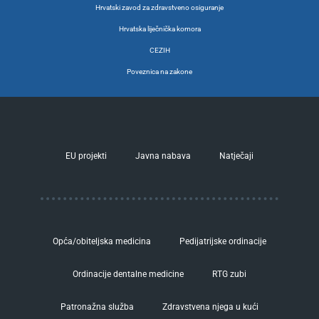
Hrvatski zavod za zdravstveno osiguranje
Hrvatska liječnička komora
CEZIH
Poveznica na zakone
EU projekti
Javna nabava
Natječaji
Opća/obiteljska medicina
Pedijatrijske ordinacije
Ordinacije dentalne medicine
RTG zubi
Patronažna služba
Zdravstvena njega u kući