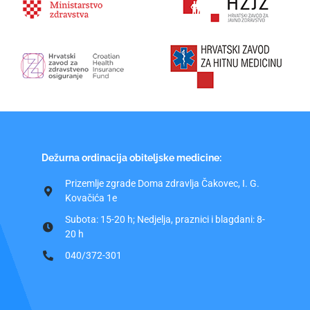
Dežurna ordinacija obiteljske medicine:
Prizemlje zgrade Doma zdravlja Čakovec, I. G.
Kovačića 1e
Subota: 15-20 h; Nedjelja, praznici i blagdani: 8-
20 h
040/372-301