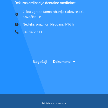
Dežurna ordinacija dentalne medicine:
2. kat zgrade Doma zdravlja Čakovec, I.G.
Kovačića 1e
Nedjelja, praznici i blagdani: 9-16 h
040/372-311
Natječaji
Dokumenti
Ministarstvo zdravstva