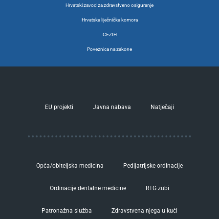
Hrvatski zavod za zdravstveno osiguranje
Hrvatska liječnička komora
CEZIH
Poveznica na zakone
EU projekti
Javna nabava
Natječaji
Opća/obiteljska medicina
Pedijatrijske ordinacije
Ordinacije dentalne medicine
RTG zubi
Patronažna služba
Zdravstvena njega u kući