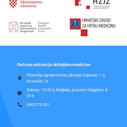
Dežurna ordinacija obiteljske medicine:
Prizemlje zgrade Doma zdravlja Čakovec, I. G.
Kovačića 1e
Subota: 15-20 h; Nedjelja, praznici i blagdani: 8-
20 h
040/372-301