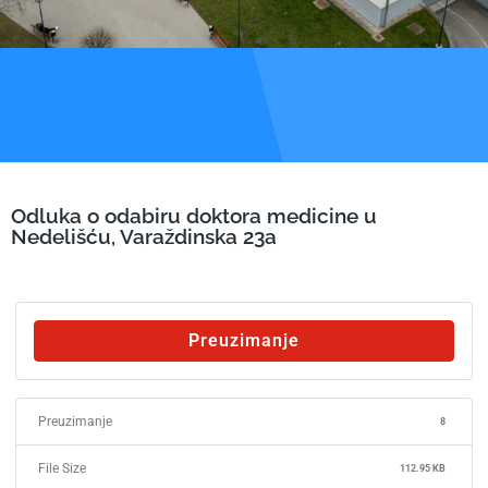
Odluka o odabiru doktora medicine u
Nedelišću, Varaždinska 23a
Preuzimanje
Preuzimanje
8
File Size
112.95 KB