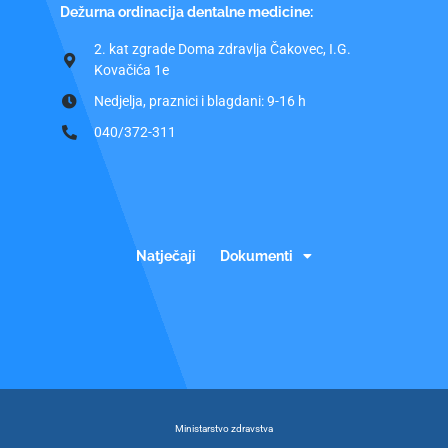
Dežurna ordinacija dentalne medicine:
2. kat zgrade Doma zdravlja Čakovec, I.G.
Kovačića 1e
Nedjelja, praznici i blagdani: 9-16 h
040/372-311
Natječaji
Dokumenti
Ministarstvo zdravstva