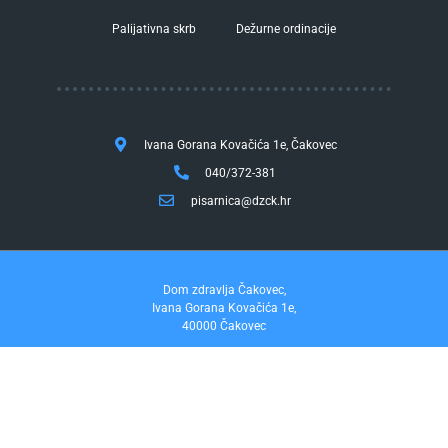
Palijativna skrb
Dežurne ordinacije
Ivana Gorana Kovačića 1e, Čakovec
040/372-381
pisarnica@dzck.hr
Dom zdravlja Čakovec,
Ivana Gorana Kovačića 1e,
40000 Čakovec
tel. 040/372-381
fax. 040/372-355
Pravo na pristup informacijama