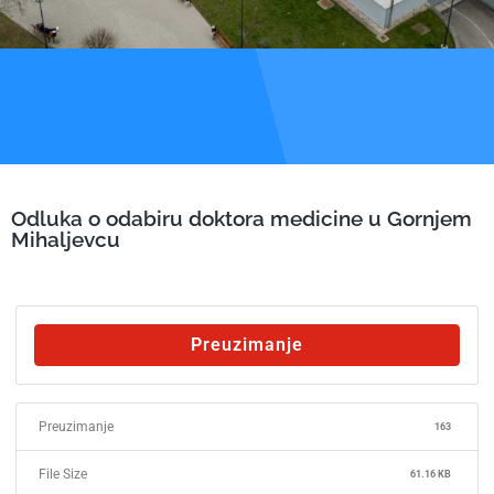
Odluka o odabiru doktora medicine u Gornjem
Mihaljevcu
Preuzimanje
Preuzimanje
163
File Size
61.16 KB