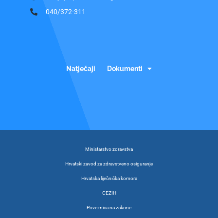
040/372-311
Natječaji
Dokumenti
Ministarstvo zdravstva
Hrvatski zavod za zdravstveno osiguranje
Hrvatska liječnička komora
CEZIH
Poveznica na zakone