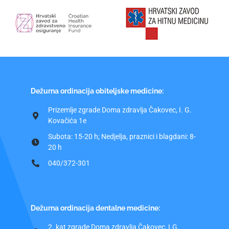
Dežurna ordinacija obiteljske medicine:
Prizemlje zgrade Doma zdravlja Čakovec, I. G.
Kovačića 1e
Subota: 15-20 h; Nedjelja, praznici i blagdani: 8-
20 h
040/372-301
Dežurna ordinacija dentalne medicine:
2. kat zgrade Doma zdravlja Čakovec, I.G.