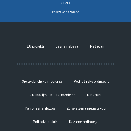
CEZIH
Poveznica na zakone
EU projekti
Javna nabava
Natječaji
Opća/obiteljska medicina
Pedijatrijske ordinacije
Ordinacije dentalne medicine
RTG zubi
Patronažna služba
Zdravstvena njega u kući
Palijativna skrb
Dežurne ordinacije