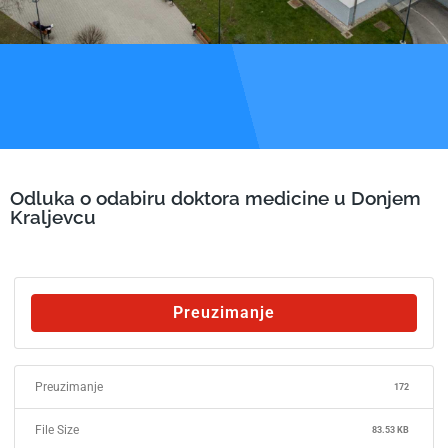
Odluka o odabiru doktora medicine u Donjem
Kraljevcu
Preuzimanje
Preuzimanje
172
File Size
83.53 KB