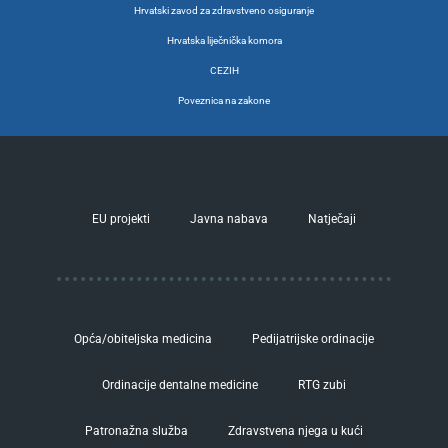
Hrvatski zavod za zdravstveno osiguranje
Hrvatska liječnička komora
CEZIH
Poveznica na zakone
EU projekti
Javna nabava
Natječaji
Opća/obiteljska medicina
Pedijatrijske ordinacije
Ordinacije dentalne medicine
RTG zubi
Patronažna služba
Zdravstvena njega u kući