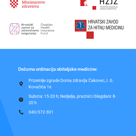
Dežurna ordinacija obiteljske medicine:
Prizemlje zgrade Doma zdravlja Čakovec, I. G.
Kovačića 1e
Subota: 15-20 h; Nedjelja, praznici i blagdani: 8-
20 h
040/372-301