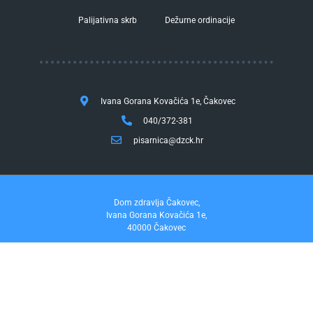
Palijativna skrb
Dežurne ordinacije
Ivana Gorana Kovačića 1e, Čakovec
040/372-381
pisarnica@dzck.hr
Dom zdravlja Čakovec,
Ivana Gorana Kovačića 1e,
40000 Čakovec
tel. 040/372-381
fax. 040/372-355
Pravo na pristup informacijama