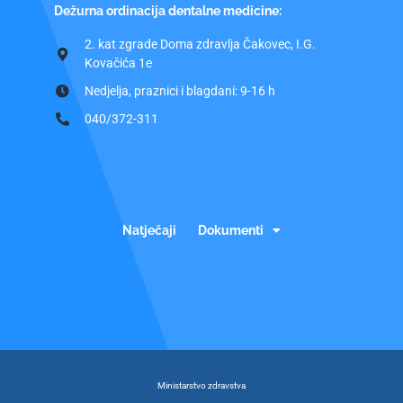
Dežurna ordinacija dentalne medicine:
2. kat zgrade Doma zdravlja Čakovec, I.G.
Kovačića 1e
Nedjelja, praznici i blagdani: 9-16 h
040/372-311
Natječaji
Dokumenti
Ministarstvo zdravstva