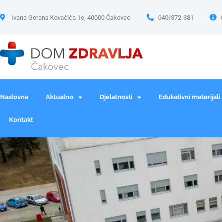
Ivana Gorana Kovačića 1e, 40000 Čakovec
040/372-381
Naslovna
Aktualno
Djelatnosti
Edukativni materijali
Kontakt