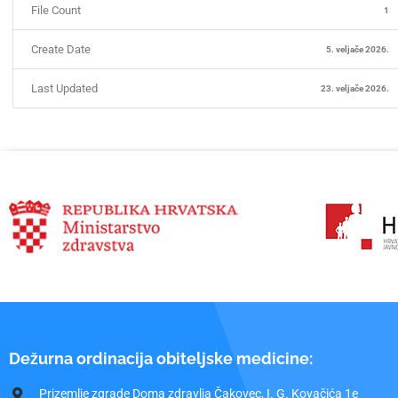
File Count
1
Create Date
5. veljače 2026.
Last Updated
23. veljače 2026.
Dežurna ordinacija obiteljske medicine:
Prizemlje zgrade Doma zdravlja Čakovec, I. G. Kovačića 1e