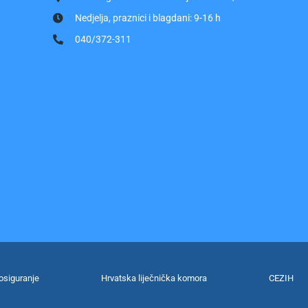
Nedjelja, praznici i blagdani: 9-16 h
040/372-311
osiguranje
Hrvatska liječnička komora
CEZIH