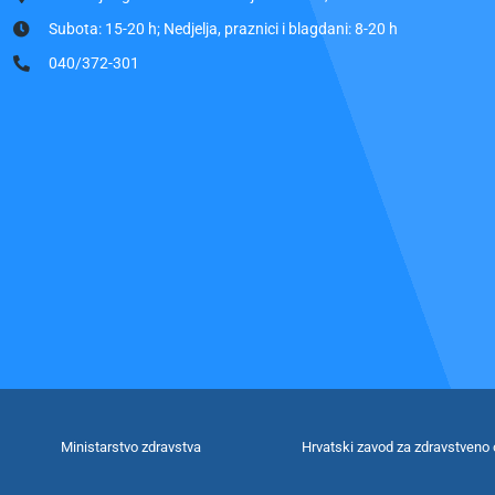
Subota: 15-20 h; Nedjelja, praznici i blagdani: 8-20 h
040/372-301
Ministarstvo zdravstva
Hrvatski zavod za zdravstveno 