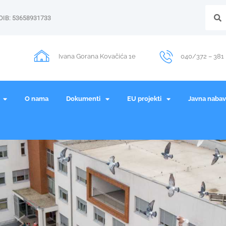
OIB: 53658931733
Ivana Gorana Kovačića 1e
040/372 – 381
O nama
Dokumenti
EU projekti
Javna naba