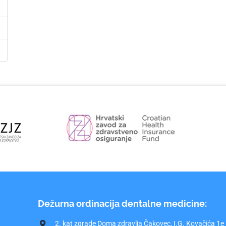
Dežurna ordinacija dentalne medicine:
2. kat zgrade Doma zdravlja Čakovec, I.G. Kovačića 1e