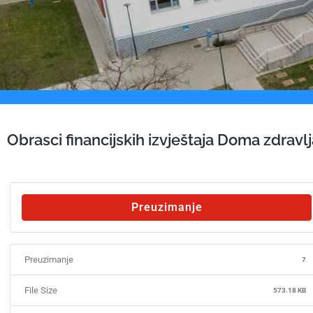
Obrasci financijskih izvještaja Doma zdrav
Preuzimanje
Preuzimanje
7
File Size
573.18 KB