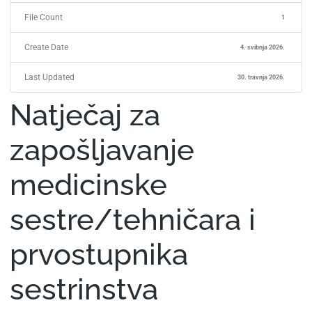
File Count
1
Create Date
4. svibnja 2026.
Last Updated
30. travnja 2026.
Natječaj za
zapošljavanje
medicinske
sestre/tehničara i
prvostupnika
sestrinstva