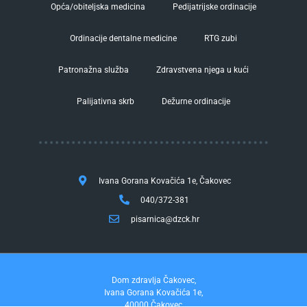
Opća/obiteljska medicina
Pedijatrijske ordinacije
Ordinacije dentalne medicine
RTG zubi
Patronažna služba
Zdravstvena njega u kući
Palijativna skrb
Dežurne ordinacije
Ivana Gorana Kovačića 1e, Čakovec
040/372-381
pisarnica@dzck.hr
Dom zdravlja Čakovec,
Ivana Gorana Kovačića 1e,
40000 Čakovec