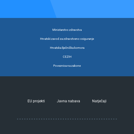
Ministarstvo zdravstva
Hrvatski zavod za zdravstveno osiguranje
Hrvatska liječnička komora
CEZIH
Poveznica na zakone
EU projekti
Javna nabava
Natječaji