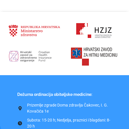
Dežurna ordinacija obiteljske medicine:
Prizemlje zgrade Doma zdravlja Čakovec, I. G.
Kovačića 1e
Subota: 15-20 h; Nedjelja, praznici i blagdani: 8-
20 h