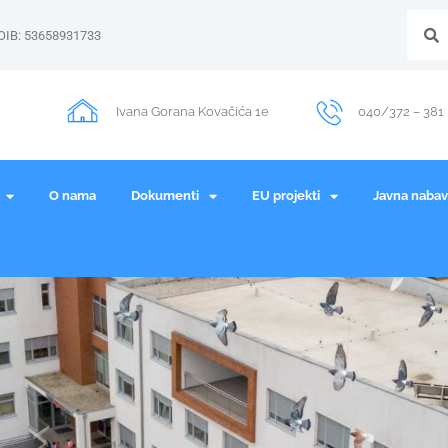
OIB: 53658931733
Ivana Gorana Kovačića 1e
040/372 – 381
O nama
Dokumenti
EU projekti
Javna naba