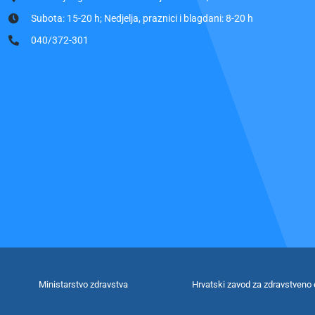
Subota: 15-20 h; Nedjelja, praznici i blagdani: 8-20 h
040/372-301
Ministarstvo zdravstva
Hrvatski zavod za zdravstveno 