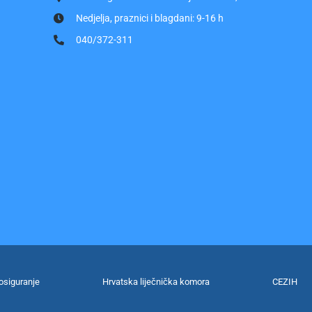
Nedjelja, praznici i blagdani: 9-16 h
040/372-311
osiguranje
Hrvatska liječnička komora
CEZIH