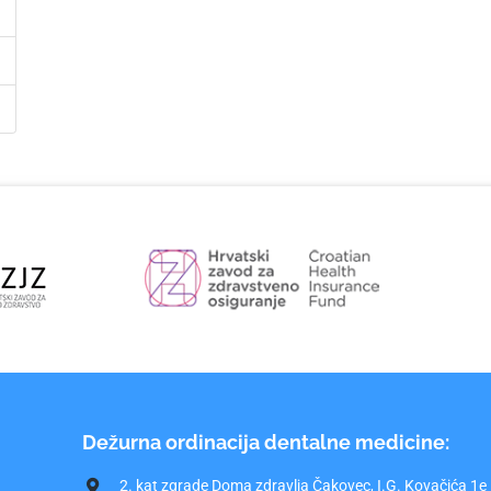
Dežurna ordinacija dentalne medicine:
2. kat zgrade Doma zdravlja Čakovec, I.G. Kovačića 1e