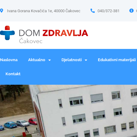
Ivana Gorana Kovačića 1e, 40000 Čakovec
040/372-381
Naslovna
Aktualno
Djelatnosti
Edukativni materijali
Kontakt