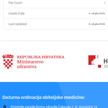
File Count
1
Create Date
6. ožujka 2026.
Last Updated
6. ožujka 2026.
Dežurna ordinacija obiteljske medicine:
Prizemlje zgrade Doma zdravlja Čakovec, I. G. Kovačića 1e