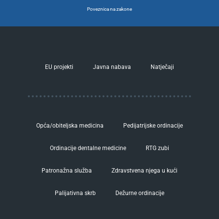
Poveznica na zakone
EU projekti
Javna nabava
Natječaji
Opća/obiteljska medicina
Pedijatrijske ordinacije
Ordinacije dentalne medicine
RTG zubi
Patronažna služba
Zdravstvena njega u kući
Palijativna skrb
Dežurne ordinacije