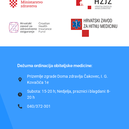
Dežurna ordinacija obiteljske medicine:
Prizemlje zgrade Doma zdravlja Čakovec, I. G.
Kovačića 1e
Subota: 15-20 h; Nedjelja, praznici i blagdani: 8-
20 h
040/372-301