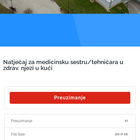
Natječaj za medicinsku sestru/tehničara u
zdrav. njezi u kući
Preuzimanje
Preuzimanje
43
File Size
204.91 KB