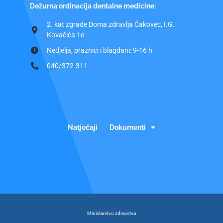
Dežurna ordinacija dentalne medicine:
2. kat zgrade Doma zdravlja Čakovec, I.G.
Kovačića 1e
Nedjelja, praznici i blagdani: 9-16 h
040/372-311
Natječaji
Dokumenti
Ministarstvo zdravstva