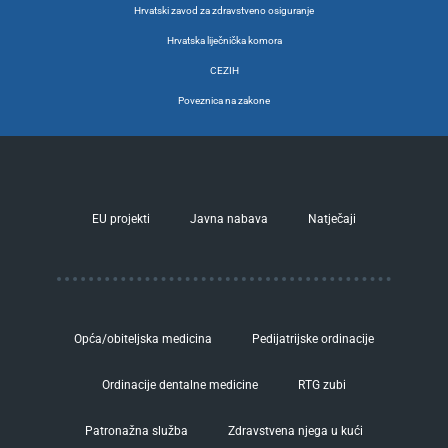
Hrvatski zavod za zdravstveno osiguranje
Hrvatska liječnička komora
CEZIH
Poveznica na zakone
EU projekti
Javna nabava
Natječaji
Opća/obiteljska medicina
Pedijatrijske ordinacije
Ordinacije dentalne medicine
RTG zubi
Patronažna služba
Zdravstvena njega u kući