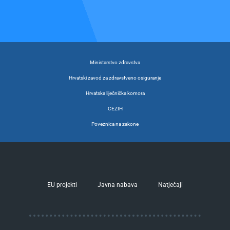
Ministarstvo zdravstva
Hrvatski zavod za zdravstveno osiguranje
Hrvatska liječnička komora
CEZIH
Poveznica na zakone
EU projekti
Javna nabava
Natječaji