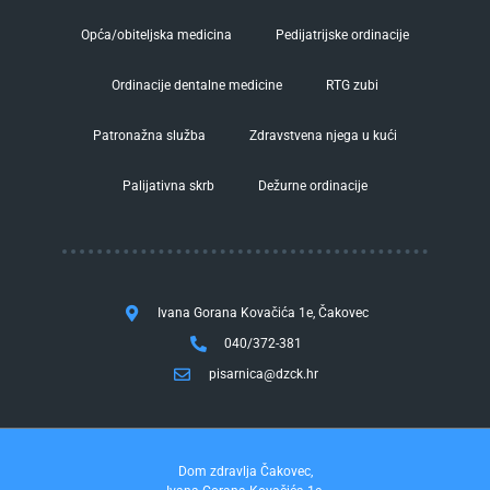
Opća/obiteljska medicina
Pedijatrijske ordinacije
Ordinacije dentalne medicine
RTG zubi
Patronažna služba
Zdravstvena njega u kući
Palijativna skrb
Dežurne ordinacije
Ivana Gorana Kovačića 1e, Čakovec
040/372-381
pisarnica@dzck.hr
Dom zdravlja Čakovec,