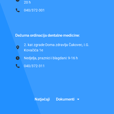
20 h
040/372-301
Dežurna ordinacija dentalne medicine:
2. kat zgrade Doma zdravlja Čakovec, I.G.
Kovačića 1e
Nedjelja, praznici i blagdani: 9-16 h
040/372-311
Natječaji
Dokumenti