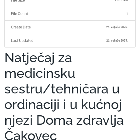
File Size
116.75 KB
File Count
1
Create Date
26. veljače 2025.
Last Updated
26. veljače 2025.
Natječaj za
medicinsku
sestru/tehničara u
ordinaciji i u kućnoj
njezi Doma zdravlja
Čakovec