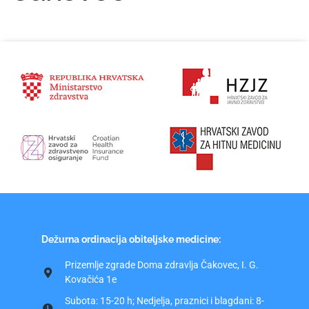
Dežurna ordinacija obiteljske medicine:
Prizemlje zgrade Doma zdravlja Čakovec, I. G.
Kovačića 1e
Subota: 15-20 h; Nedjelja, praznici i blagdani: 8-