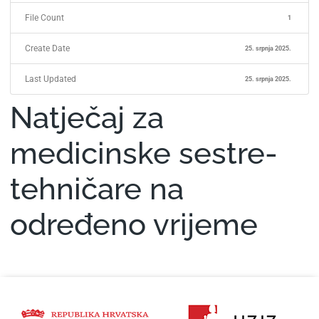
File Count
1
Create Date
25. srpnja 2025.
Last Updated
25. srpnja 2025.
Natječaj za
medicinske sestre-
tehničare na
određeno vrijeme