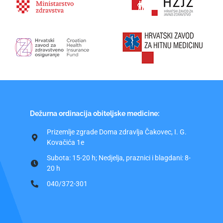
Dežurna ordinacija obiteljske medicine:
Prizemlje zgrade Doma zdravlja Čakovec, I. G.
Kovačića 1e
Subota: 15-20 h; Nedjelja, praznici i blagdani: 8-
20 h
040/372-301