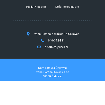
Palijativna skrb
Dežurne ordinacije
Ivana Gorana Kovačića 1e, Čakovec
040/372-381
pisarnica@dzck.hr
Dom zdravlja Čakovec,
Ivana Gorana Kovačića 1e,
40000 Čakovec
tel. 040/372-381
fax. 040/372-355
Pravo na pristup informacijama