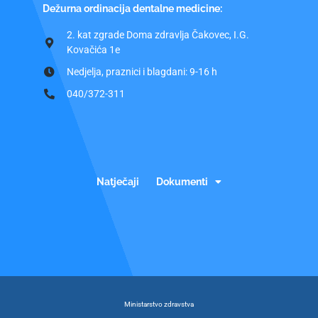
Dežurna ordinacija dentalne medicine:
2. kat zgrade Doma zdravlja Čakovec, I.G.
Kovačića 1e
Nedjelja, praznici i blagdani: 9-16 h
040/372-311
Natječaji
Dokumenti
Ministarstvo zdravstva