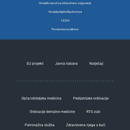
Hrvatski zavod za zdravstveno osiguranje
Hrvatska liječnička komora
CEZIH
Poveznica na zakone
EU projekti
Javna nabava
Natječaji
Opća/obiteljska medicina
Pedijatrijske ordinacije
Ordinacije dentalne medicine
RTG zubi
Patronažna služba
Zdravstvena njega u kući