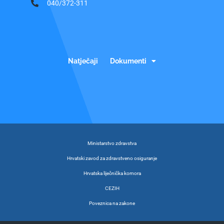
040/372-311
Natječaji
Dokumenti
Ministarstvo zdravstva
Hrvatski zavod za zdravstveno osiguranje
Hrvatska liječnička komora
CEZIH
Poveznica na zakone