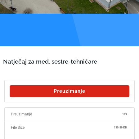
Natječaj za med. sestre-tehničare
Preuzimanje
Preuzimanje
149
File Size
130.89 KB