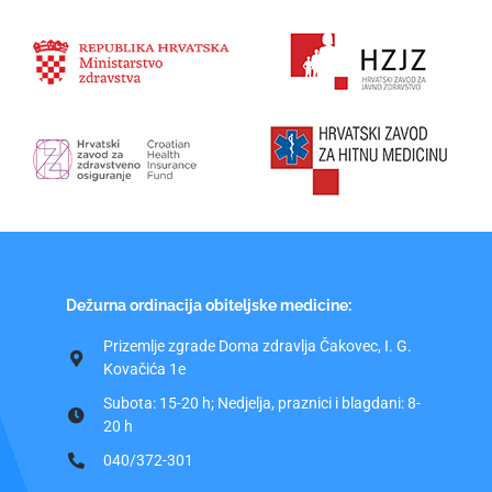
Dežurna ordinacija obiteljske medicine:
Prizemlje zgrade Doma zdravlja Čakovec, I. G.
Kovačića 1e
Subota: 15-20 h; Nedjelja, praznici i blagdani: 8-
20 h
040/372-301