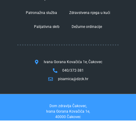
Patronažna služba
Zdravstvena njega u kući
Palijativna skrb
Dežurne ordinacije
Ivana Gorana Kovačića 1e, Čakovec
040/372-381
pisarnica@dzck.hr
Dom zdravlja Čakovec,
Ivana Gorana Kovačića 1e,
40000 Čakovec
tel. 040/372-381
fax. 040/372-355