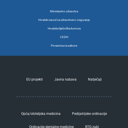
Ministarstvo zdravstva
Hrvatski zavod za zdravstveno osiguranje
Hrvatska liječnička komora
CEZIH
Poveznica na zakone
EU projekti
Javna nabava
Natječaji
Opća/obiteljska medicina
Pedijatrijske ordinacije
Ordinacije dentalne medicine
RTG zubi