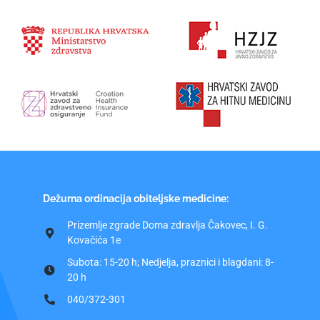
Dežurna ordinacija obiteljske medicine:
Prizemlje zgrade Doma zdravlja Čakovec, I. G.
Kovačića 1e
Subota: 15-20 h; Nedjelja, praznici i blagdani: 8-
20 h
040/372-301