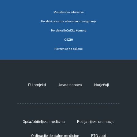
Ministarstvo zdravstva
Hrvatski zavod za zdravstveno osiguranje
Hrvatska liječnička komora
CEZIH
Poveznica na zakone
EU projekti
Javna nabava
Natječaji
Opća/obiteljska medicina
Pedijatrijske ordinacije
Ordinacije dentalne medicine
RTG zubi