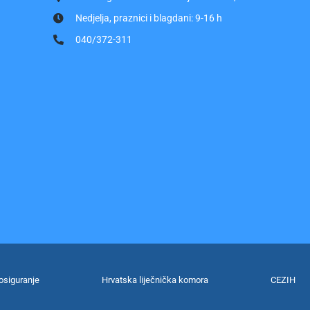
Nedjelja, praznici i blagdani: 9-16 h
040/372-311
osiguranje
Hrvatska liječnička komora
CEZIH