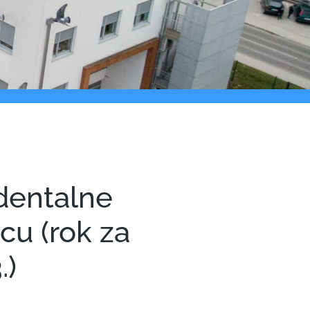
 dentalne
u (rok za
.)