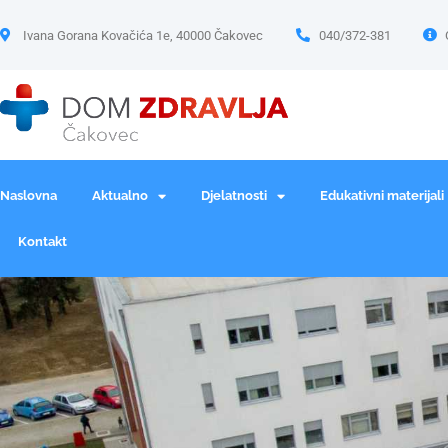
Ivana Gorana Kovačića 1e, 40000 Čakovec
040/372-381
Naslovna
Aktualno
Djelatnosti
Edukativni materijali
Kontakt