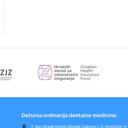
Dežurna ordinacija dentalne medicine:
2. kat zgrade Doma zdravlja Čakovec, I.G. Kovačića 1e