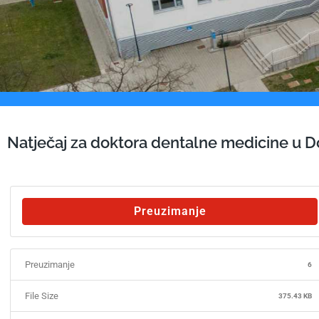
Natječaj za doktora dentalne medicine u Do
Preuzimanje
Preuzimanje
6
File Size
375.43 KB