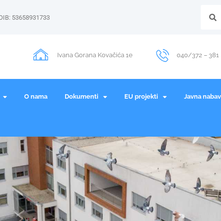
OIB: 53658931733
Ivana Gorana Kovačića 1e
040/372 – 381
O nama
Dokumenti
EU projekti
Javna naba