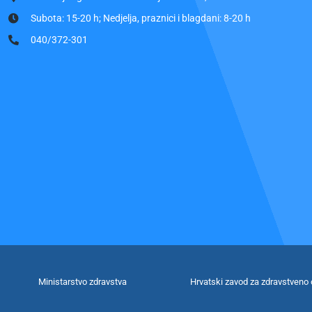
Subota: 15-20 h; Nedjelja, praznici i blagdani: 8-20 h
040/372-301
Ministarstvo zdravstva
Hrvatski zavod za zdravstveno 