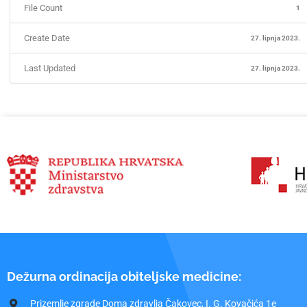
File Count
1
Create Date
27. lipnja 2023.
Last Updated
27. lipnja 2023.
Dežurna ordinacija obiteljske medicine:
Prizemlje zgrade Doma zdravlja Čakovec, I. G. Kovačića 1e