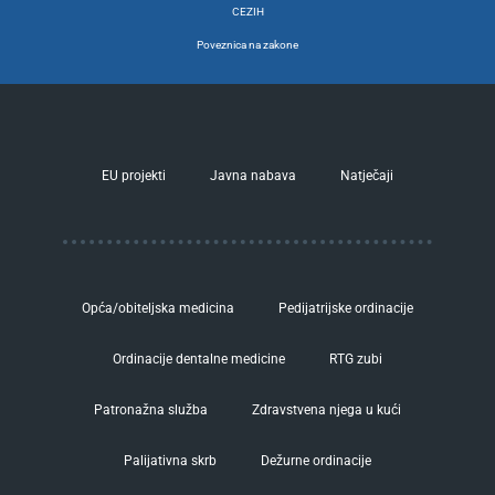
CEZIH
Poveznica na zakone
EU projekti
Javna nabava
Natječaji
Opća/obiteljska medicina
Pedijatrijske ordinacije
Ordinacije dentalne medicine
RTG zubi
Patronažna služba
Zdravstvena njega u kući
Palijativna skrb
Dežurne ordinacije