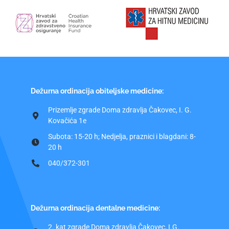
Dežurna ordinacija obiteljske medicine:
Prizemlje zgrade Doma zdravlja Čakovec, I. G.
Kovačića 1e
Subota: 15-20 h; Nedjelja, praznici i blagdani: 8-
20 h
040/372-301
Dežurna ordinacija dentalne medicine:
2. kat zgrade Doma zdravlja Čakovec, I.G.