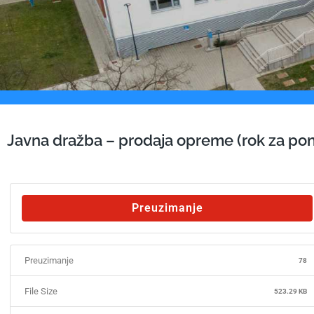
Javna dražba – prodaja opreme (rok za pon
Preuzimanje
Preuzimanje
78
File Size
523.29 KB