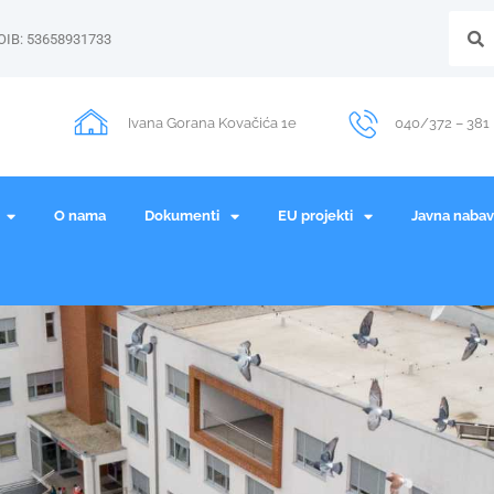
OIB: 53658931733
Ivana Gorana Kovačića 1e
040/372 – 381
O nama
Dokumenti
EU projekti
Javna naba