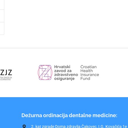
Dežurna ordinacija dentalne medicine:
2. kat zgrade Doma zdravlja Čakovec, I.G. Kovačića 1e