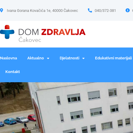
Ivana Gorana Kovačića 1e, 40000 Čakovec
040/372-381
Naslovna
Aktualno
Djelatnosti
Edukativni materijali
Kontakt