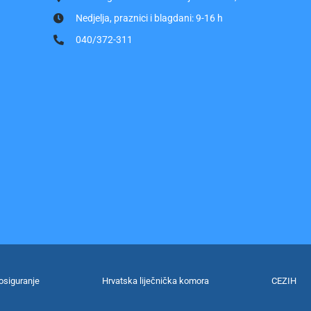
Nedjelja, praznici i blagdani: 9-16 h
040/372-311
osiguranje
Hrvatska liječnička komora
CEZIH