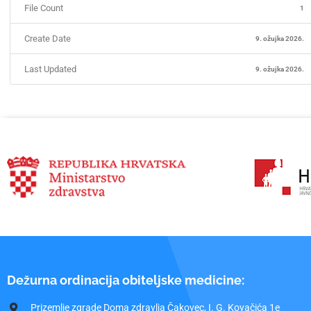
File Count
1
Create Date
9. ožujka 2026.
Last Updated
9. ožujka 2026.
Dežurna ordinacija obiteljske medicine:
Prizemlje zgrade Doma zdravlja Čakovec, I. G. Kovačića 1e