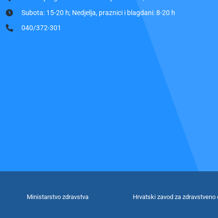
Subota: 15-20 h; Nedjelja, praznici i blagdani: 8-20 h
040/372-301
Ministarstvo zdravstva
Hrvatski zavod za zdravstveno 