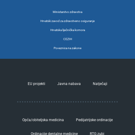
Ministarstvo zdravstva
Hrvatski zavod za zdravstveno osiguranje
Hrvatska liječnička komora
CEZIH
Poveznica na zakone
EU projekti
Javna nabava
Natječaji
Opća/obiteljska medicina
Pedijatrijske ordinacije
Ordinacije dentalne medicine
RTG zubi