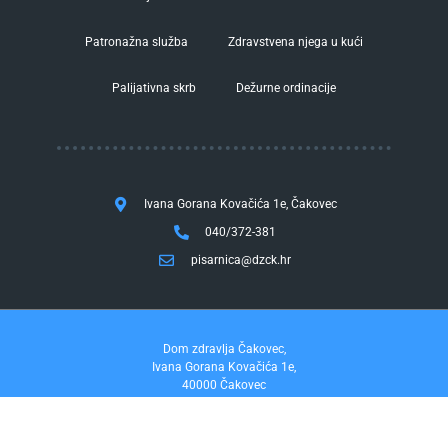
Patronažna služba
Zdravstvena njega u kući
Palijativna skrb
Dežurne ordinacije
Ivana Gorana Kovačića 1e, Čakovec
040/372-381
pisarnica@dzck.hr
Dom zdravlja Čakovec,
Ivana Gorana Kovačića 1e,
40000 Čakovec
tel. 040/372-381
fax. 040/372-355