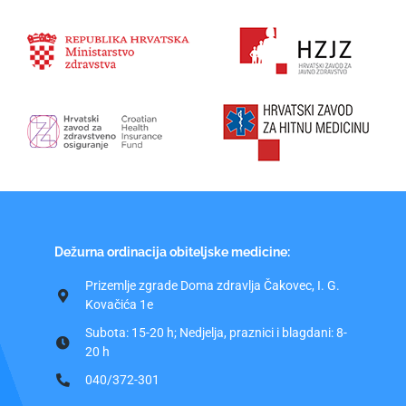
Dežurna ordinacija obiteljske medicine:
Prizemlje zgrade Doma zdravlja Čakovec, I. G.
Kovačića 1e
Subota: 15-20 h; Nedjelja, praznici i blagdani: 8-
20 h
040/372-301