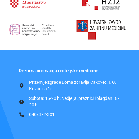
Dežurna ordinacija obiteljske medicine:
Prizemlje zgrade Doma zdravlja Čakovec, I. G.
Kovačića 1e
Subota: 15-20 h; Nedjelja, praznici i blagdani: 8-
20 h
040/372-301