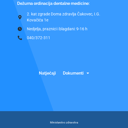
Dežurna ordinacija dentalne medicine:
2. kat zgrade Doma zdravlja Čakovec, I.G.
Kovačića 1e
Nedjelja, praznici i blagdani: 9-16 h
040/372-311
Natječaji
Dokumenti
Ministarstvo zdravstva