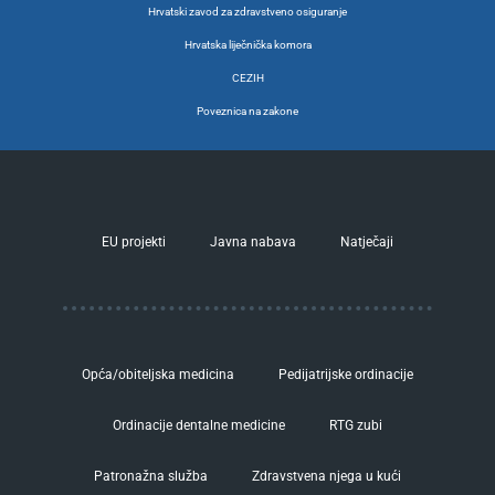
Hrvatski zavod za zdravstveno osiguranje
Hrvatska liječnička komora
CEZIH
Poveznica na zakone
EU projekti
Javna nabava
Natječaji
Opća/obiteljska medicina
Pedijatrijske ordinacije
Ordinacije dentalne medicine
RTG zubi
Patronažna služba
Zdravstvena njega u kući