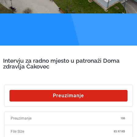
Intervju za radno mjesto u patronaži Doma
zdravlja Čakovec
Preuzimanje
Preuzimanje
106
File Size
83.97 KB