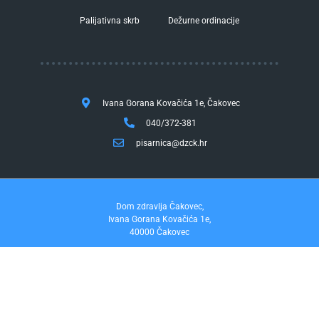
Palijativna skrb
Dežurne ordinacije
Ivana Gorana Kovačića 1e, Čakovec
040/372-381
pisarnica@dzck.hr
Dom zdravlja Čakovec,
Ivana Gorana Kovačića 1e,
40000 Čakovec
tel. 040/372-381
fax. 040/372-355
Pravo na pristup informacijama