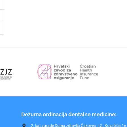
Dežurna ordinacija dentalne medicine:
2. kat zgrade Doma zdravlja Čakovec, I.G. Kovačića 1e