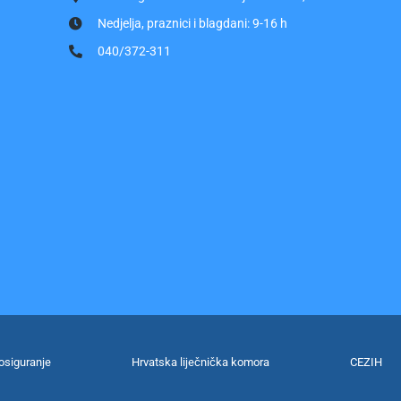
Nedjelja, praznici i blagdani: 9-16 h
040/372-311
osiguranje
Hrvatska liječnička komora
CEZIH