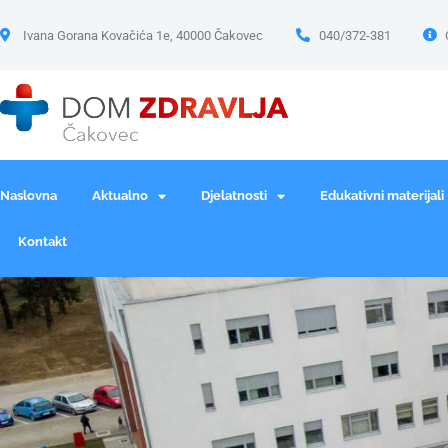
Ivana Gorana Kovačića 1e, 40000 Čakovec
040/372-381
Naslovna
Aktualno
Djelatnosti
Edukativni materijali
Kontakt