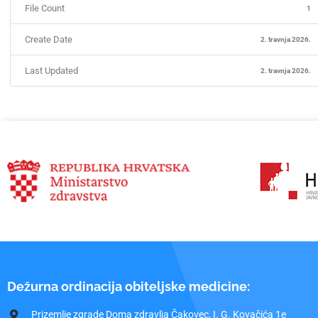
File Count
1
Create Date
2. travnja 2026.
Last Updated
2. travnja 2026.
Dežurna ordinacija obiteljske medicine:
Prizemlje zgrade Doma zdravlja Čakovec, I. G. Kovačića 1e