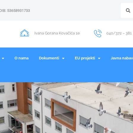
OIB: 53658931733
Ivana Gorana Kovačića 1e
040/372 – 381
O nama
Dokumenti
EU projekti
Javna naba