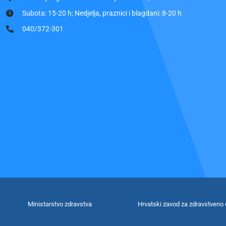
Subota: 15-20 h; Nedjelja, praznici i blagdani: 8-20 h
040/372-301
Ministarstvo zdravstva
Hrvatski zavod za zdravstveno 