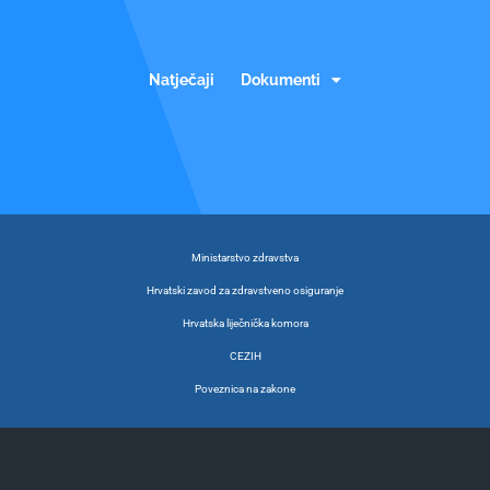
Natječaji
Dokumenti
Ministarstvo zdravstva
Hrvatski zavod za zdravstveno osiguranje
Hrvatska liječnička komora
CEZIH
Poveznica na zakone