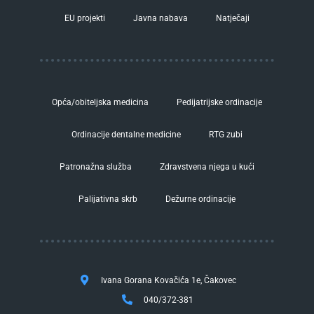
EU projekti
Javna nabava
Natječaji
Opća/obiteljska medicina
Pedijatrijske ordinacije
Ordinacije dentalne medicine
RTG zubi
Patronažna služba
Zdravstvena njega u kući
Palijativna skrb
Dežurne ordinacije
Ivana Gorana Kovačića 1e, Čakovec
040/372-381