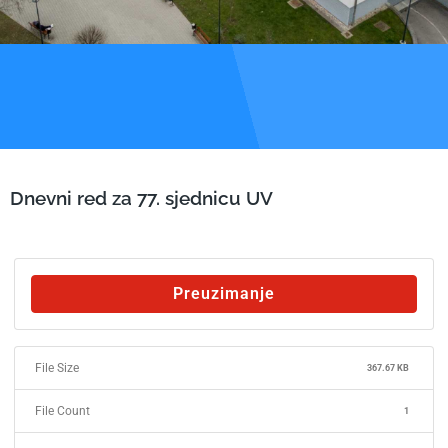
Dnevni red za 77. sjednicu UV
Preuzimanje
File Size
367.67 KB
File Count
1