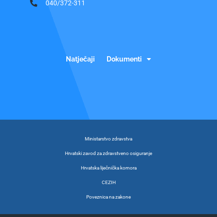
040/372-311
Natječaji
Dokumenti
Ministarstvo zdravstva
Hrvatski zavod za zdravstveno osiguranje
Hrvatska liječnička komora
CEZIH
Poveznica na zakone