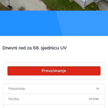
Dnevni red za 68. sjednicu UV
Preuzimanje
Preuzimanje
18
File Size
110.73 KB