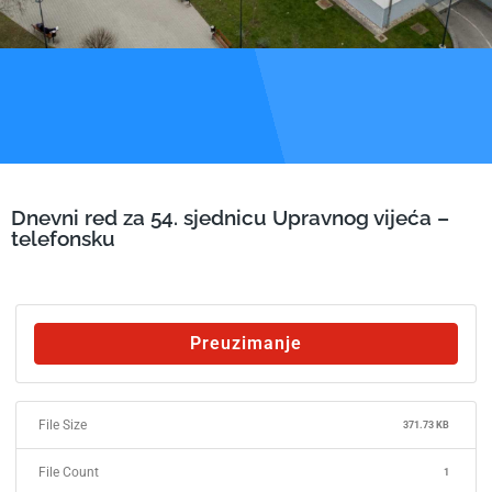
Dnevni red za 54. sjednicu Upravnog vijeća –
telefonsku
Preuzimanje
File Size
371.73 KB
File Count
1