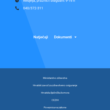
Nedjelja, praznici i blagdani: 9-16 h
040/372-311
Natječaji
Dokumenti
Ministarstvo zdravstva
Hrvatski zavod za zdravstveno osiguranje
Hrvatska liječnička komora
CEZIH
Poveznica na zakone