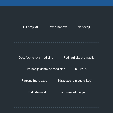
EU projekti
Javna nabava
Natječaji
Opća/obiteljska medicina
Pedijatrijske ordinacije
Ordinacije dentalne medicine
RTG zubi
Patronažna služba
Zdravstvena njega u kući
Palijativna skrb
Dežurne ordinacije