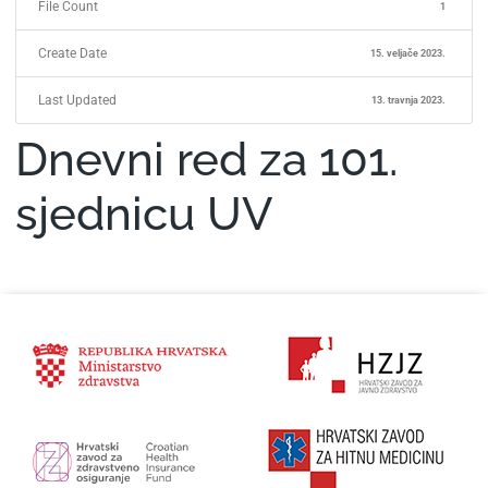
File Count
1
Create Date
15. veljače 2023.
Last Updated
13. travnja 2023.
Dnevni red za 101.
sjednicu UV