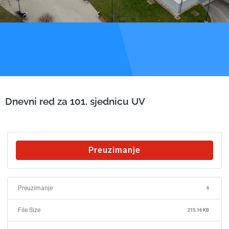
Dnevni red za 101. sjednicu UV
Preuzimanje
Preuzimanje
6
File Size
215.16 KB