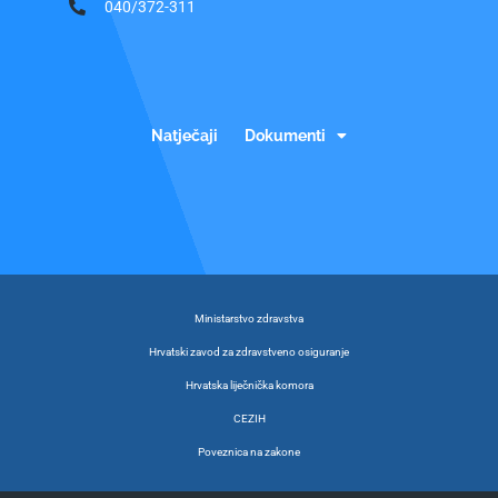
040/372-311
Natječaji
Dokumenti
Ministarstvo zdravstva
Hrvatski zavod za zdravstveno osiguranje
Hrvatska liječnička komora
CEZIH
Poveznica na zakone