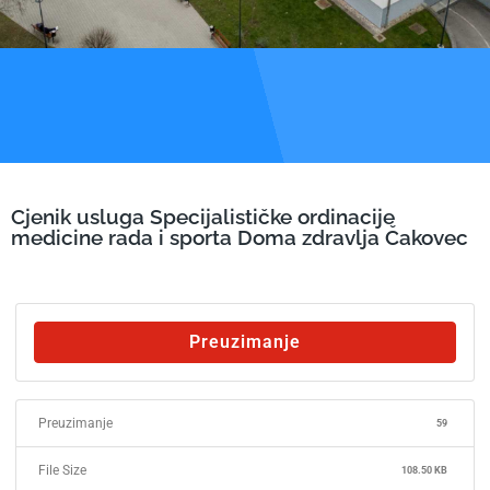
Cjenik usluga Specijalističke ordinacije
medicine rada i sporta Doma zdravlja Čakovec
Preuzimanje
Preuzimanje
59
File Size
108.50 KB