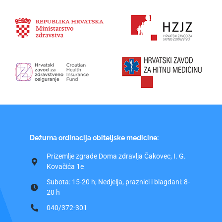
Dežurna ordinacija obiteljske medicine:
Prizemlje zgrade Doma zdravlja Čakovec, I. G.
Kovačića 1e
Subota: 15-20 h; Nedjelja, praznici i blagdani: 8-
20 h
040/372-301