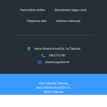
Patronažna služba
Zdravstvena njega u kući
Palijativna skrb
Dežurne ordinacije
Ivana Gorana Kovačića 1e, Čakovec
040/372-381
pisarnica@dzck.hr
Dom zdravlja Čakovec,
Ivana Gorana Kovačića 1e,
40000 Čakovec
tel. 040/372-381
fax. 040/372-355