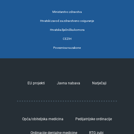
Ministarstvo zdravstva
Hrvatski zavod za zdravstveno osiguranje
Hrvatska liječnička komora
CEZIH
Poveznica na zakone
EU projekti
Javna nabava
Natječaji
Opća/obiteljska medicina
Pedijatrijske ordinacije
Ordinacije dentalne medicine
RTG zubi