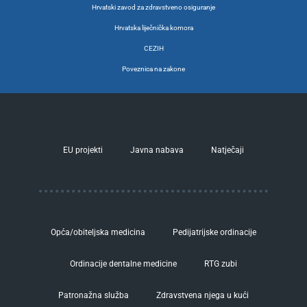
Hrvatski zavod za zdravstveno osiguranje
Hrvatska liječnička komora
CEZIH
Poveznica na zakone
EU projekti
Javna nabava
Natječaji
Opća/obiteljska medicina
Pedijatrijske ordinacije
Ordinacije dentalne medicine
RTG zubi
Patronažna služba
Zdravstvena njega u kući