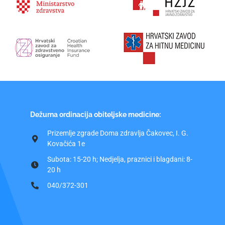
Dežurna ordinacija obiteljske medicine:
Prizemlje zgrade Doma zdravlja Čakovec, I. G.
Kovačića 1e
Subota: 15-20 h; Nedjelja, praznici i blagdani: 8-
20 h
040/372-301