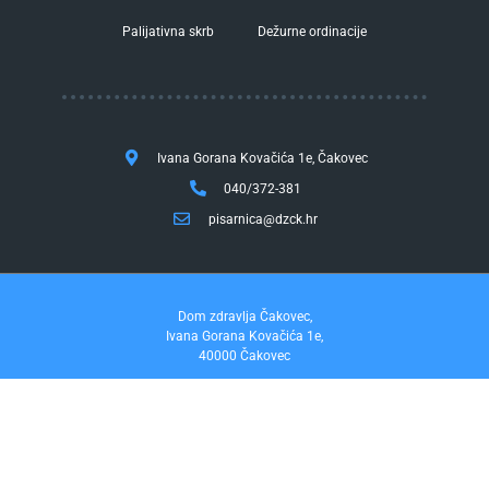
Palijativna skrb
Dežurne ordinacije
Ivana Gorana Kovačića 1e, Čakovec
040/372-381
pisarnica@dzck.hr
Dom zdravlja Čakovec,
Ivana Gorana Kovačića 1e,
40000 Čakovec
tel. 040/372-381
fax. 040/372-355
Pravo na pristup informacijama