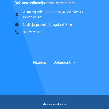
Dežurna ordinacija dentalne medicine:
2. kat zgrade Doma zdravlja Čakovec, I.G.
Kovačića 1e
Nedjelja, praznici i blagdani: 9-16 h
040/372-311
Natječaji
Dokumenti
Ministarstvo zdravstva