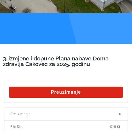
3. izmjene i dopune Plana nabave Doma
zdravlja Čakovec za 2025. godinu
Preuzimanje
Preuzimanje
8
File Size
147.63 KB