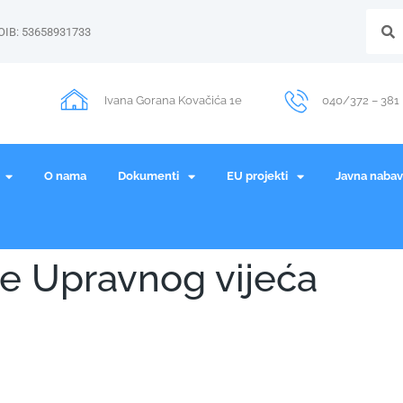
OIB: 53658931733
Ivana Gorana Kovačića 1e
040/372 – 381
O nama
Dokumenti
EU projekti
Javna naba
e Upravnog vijeća