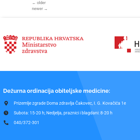
←
older
newer
→
Dežurna ordinacija obiteljske medicine:
Prizemlje zgrade Doma zdravlja Čakovec, I. G. Kovačića 1e
Subota: 15-20 h; Nedjelja, praznici i blagdani: 8-20 h
040/372-301