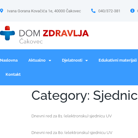
Ivana Gorana Kovačića 1e, 40000 Čakovec
040/372-381
Naslovna
Aktualno
Djelatnosti
Edukativni materijali
Kontakt
Category:
Sjednic
Dnevni red za 81. (elektronsku) sjednicu UV
Dnevni red za 80. (elektronsku) sjednicu UV