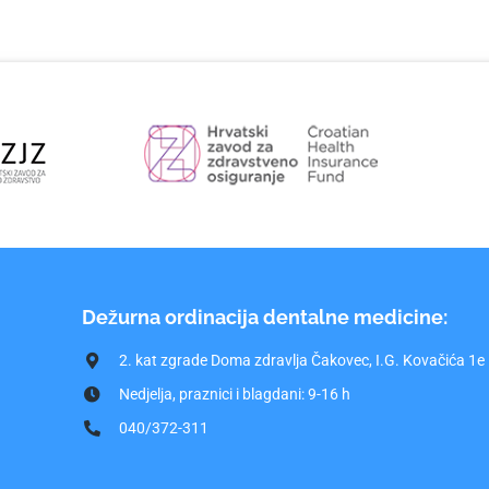
Dežurna ordinacija dentalne medicine:
2. kat zgrade Doma zdravlja Čakovec, I.G. Kovačića 1e
Nedjelja, praznici i blagdani: 9-16 h
040/372-311