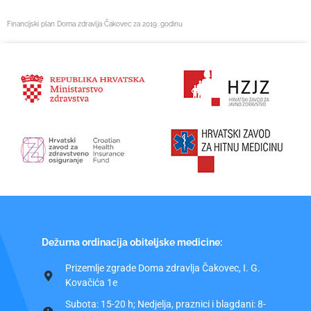
Financijski plan Doma zdravlja Čakovec za 2019. godinu
Dežurna ordinacija obiteljske medicine:
Prizemlje zgrade Doma zdravlja Čakovec, I. G.
Kovačića 1e
Subota: 15-20 h; Nedjelja, praznici i blagdani: 8-