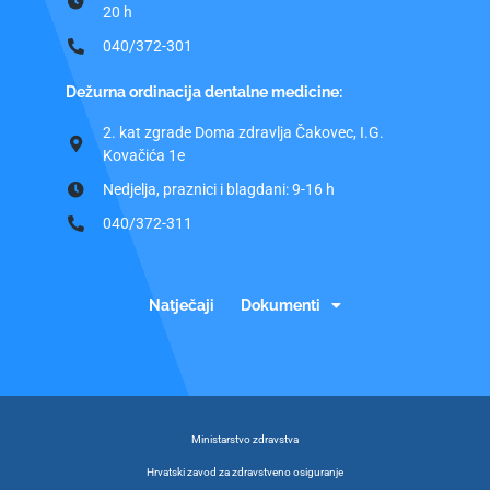
20 h
040/372-301
Dežurna ordinacija dentalne medicine:
2. kat zgrade Doma zdravlja Čakovec, I.G.
Kovačića 1e
Nedjelja, praznici i blagdani: 9-16 h
040/372-311
Natječaji
Dokumenti
Ministarstvo zdravstva
Hrvatski zavod za zdravstveno osiguranje