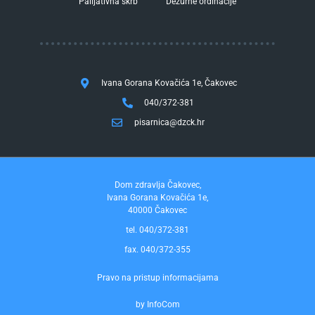
Palijativna skrb
Dežurne ordinacije
Ivana Gorana Kovačića 1e, Čakovec
040/372-381
pisarnica@dzck.hr
Dom zdravlja Čakovec,
Ivana Gorana Kovačića 1e,
40000 Čakovec
tel. 040/372-381
fax. 040/372-355
Pravo na pristup informacijama
by InfoCom