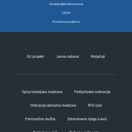
Hrvatska liječnička komora
CEZIH
Poveznica na zakone
EU projekti
Javna nabava
Natječaji
Opća/obiteljska medicina
Pedijatrijske ordinacije
Ordinacije dentalne medicine
RTG zubi
Patronažna služba
Zdravstvena njega u kući