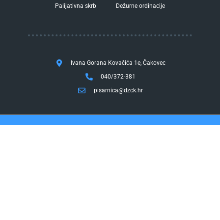
Palijativna skrb
Dežurne ordinacije
Ivana Gorana Kovačića 1e, Čakovec
040/372-381
pisarnica@dzck.hr
Dom zdravlja Čakovec,
Ivana Gorana Kovačića 1e,
40000 Čakovec
tel. 040/372-381
fax. 040/372-355
Pravo na pristup informacijama
by InfoCom