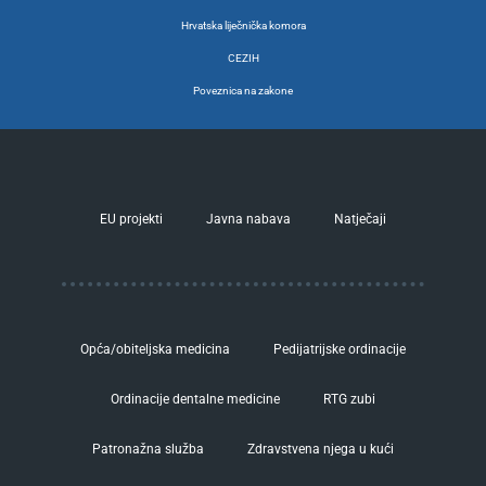
Hrvatska liječnička komora
CEZIH
Poveznica na zakone
EU projekti
Javna nabava
Natječaji
Opća/obiteljska medicina
Pedijatrijske ordinacije
Ordinacije dentalne medicine
RTG zubi
Patronažna služba
Zdravstvena njega u kući