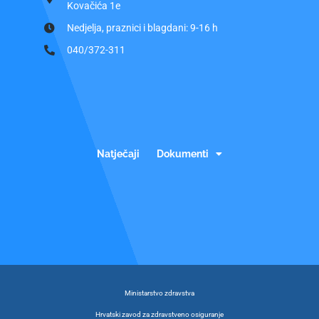
Kovačića 1e
Nedjelja, praznici i blagdani: 9-16 h
040/372-311
Natječaji
Dokumenti
Ministarstvo zdravstva
Hrvatski zavod za zdravstveno osiguranje